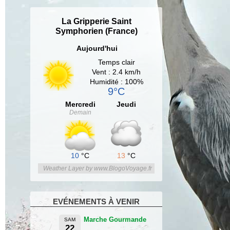
La Gripperie Saint
Symphorien (France)
Aujourd'hui
Temps clair
Vent : 2.4 km/h
Humidité : 100%
9°C
Mercredi
Jeudi
Demain
10
°C
13
°C
Weather Layer by www.BlogoVoyage.fr
EVÉNEMENTS À VENIR
Marche Gourmande
SAM
22