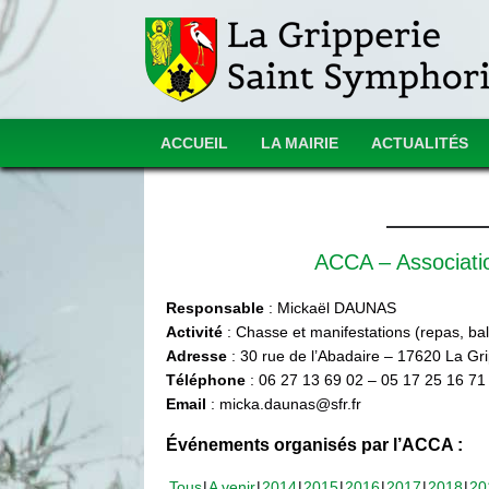
ACCUEIL
LA MAIRIE
ACTUALITÉS
ACCA – Associat
Responsable
: Mickaël DAUNAS
Activité
: Chasse et manifestations (repas, ball
Adresse
: 30 rue de l’Abadaire – 17620 La Gr
Téléphone
: 06 27 13 69 02 – 05 17 25 16 71
Email
: micka.daunas@sfr.fr
Événements organisés par l’ACCA :
Tous
A venir
2014
2015
2016
2017
2018
20