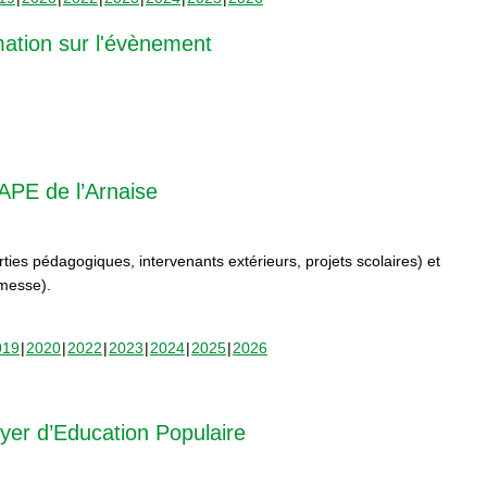
mation sur l'évènement
APE de l’Arnaise
orties pédagogiques, intervenants extérieurs, projets scolaires) et
rmesse).
019
2020
2022
2023
2024
2025
2026
yer d’Education Populaire