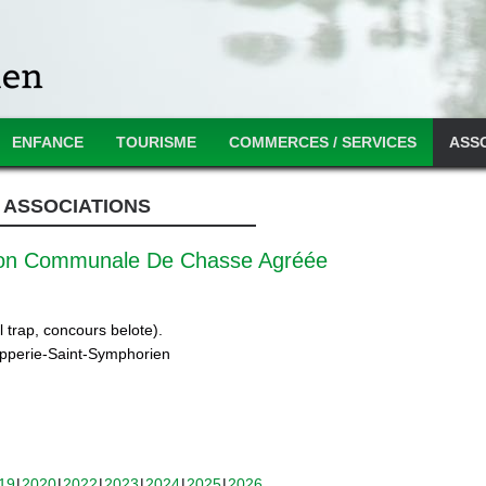
ENFANCE
TOURISME
COMMERCES / SERVICES
ASS
ASSOCIATIONS
ion Communale De Chasse Agréée
 trap, concours belote).
ipperie-Saint-Symphorien
19
2020
2022
2023
2024
2025
2026