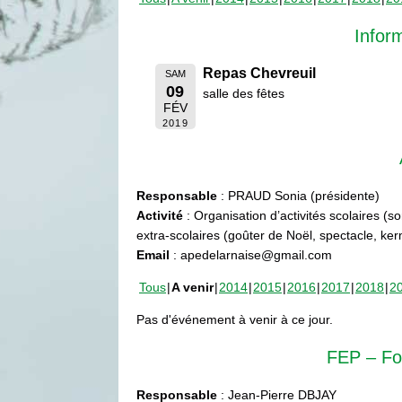
Infor
Repas Chevreuil
SAM
09
salle des fêtes
FÉV
2019
Responsable
: PRAUD Sonia (présidente)
Activité
: Organisation d’activités scolaires (s
extra-scolaires (goûter de Noël, spectacle, ke
Email
: apedelarnaise@gmail.com
Tous
A venir
2014
2015
2016
2017
2018
2
Pas d'événement à venir à ce jour.
FEP – Fo
Responsable
: Jean-Pierre DBJAY