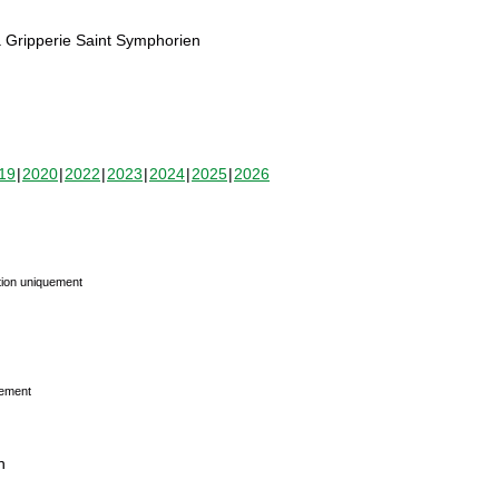
 Gripperie Saint Symphorien
19
2020
2022
2023
2024
2025
2026
tion uniquement
uement
n