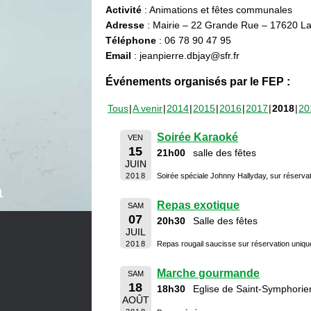
Activité
: Animations et fêtes communales
Adresse
: Mairie – 22 Grande Rue – 17620 La
Téléphone
: 06 78 90 47 95
Email
: jeanpierre.dbjay@sfr.fr
Événements organisés par le FEP :
Tous
A venir
2014
2015
2016
2017
2018
20
Soirée Karaoké
VEN
15
21h00
salle des fêtes
JUIN
2018
Soirée spéciale Johnny Hallyday, sur réserva
Repas exotique
SAM
07
20h30
Salle des fêtes
JUIL
2018
Repas rougail saucisse sur réservation uniq
Marche gourmande
SAM
18
18h30
Eglise de Saint-Symphorie
AOÛT