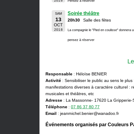
2018
Pensez à réserver
Soirée théâtre
SAM
13
20h30
Salle des fêtes
OCT
2018
La compagnie le "Pied en coulisse" donnera u
pensez à réserver
Le
Responsable
: Héloïse BENIER
Activité
: Sensibiliser le public au sens le plus
manifestations diverses à caractère culturel : ré
musicales et théâtres, etc
Adresse
: La Massonne- 17620 La Gripperie-
Téléphone
:
07 86 37 80 77
Email
: jeanmichel.benier@wanadoo.fr
Événements organisés par Couleurs Pa