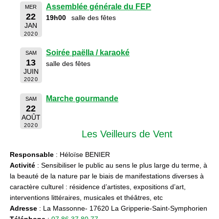
Assemblée générale du FEP
MER
22
19h00
salle des fêtes
JAN
2020
Soirée paëlla / karaoké
SAM
13
salle des fêtes
JUIN
2020
Marche gourmande
SAM
22
AOÛT
2020
Les Veilleurs de Vent
Responsable
: Héloïse BENIER
Activité
: Sensibiliser le public au sens le plus large du terme, à
la beauté de la nature par le biais de manifestations diverses à
caractère culturel : résidence d’artistes, expositions d’art,
interventions littéraires, musicales et théâtres, etc
Adresse
: La Massonne- 17620 La Gripperie-Saint-Symphorien
Téléphone
:
07 86 37 80 77