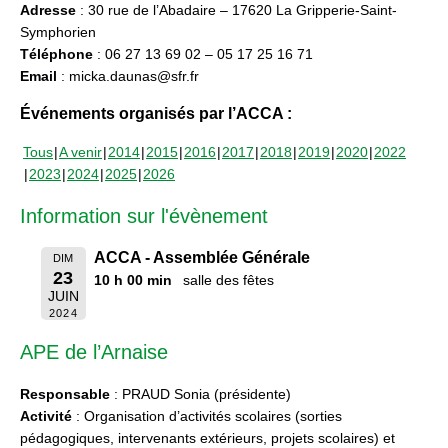
Adresse
: 30 rue de l’Abadaire – 17620 La Gripperie-Saint-
Symphorien
Téléphone
: 06 27 13 69 02 – 05 17 25 16 71
Email
: micka.daunas@sfr.fr
Événements organisés par l’ACCA :
Tous
A venir
2014
2015
2016
2017
2018
2019
2020
2022
2023
2024
2025
2026
Information sur l'évènement
ACCA - Assemblée Générale
DIM
23
10 h 00 min
salle des fêtes
JUIN
2024
APE de l’Arnaise
Responsable
: PRAUD Sonia (présidente)
Activité
: Organisation d’activités scolaires (sorties
pédagogiques, intervenants extérieurs, projets scolaires) et