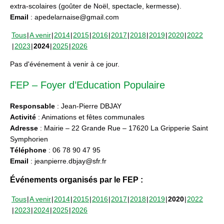
extra-scolaires (goûter de Noël, spectacle, kermesse).
Email
: apedelarnaise@gmail.com
Tous
A venir
2014
2015
2016
2017
2018
2019
2020
2022
2023
2024
2025
2026
Pas d'événement à venir à ce jour.
FEP – Foyer d’Education Populaire
Responsable
: Jean-Pierre DBJAY
Activité
: Animations et fêtes communales
Adresse
: Mairie – 22 Grande Rue – 17620 La Gripperie Saint
Symphorien
Téléphone
: 06 78 90 47 95
Email
: jeanpierre.dbjay@sfr.fr
Événements organisés par le FEP :
Tous
A venir
2014
2015
2016
2017
2018
2019
2020
2022
2023
2024
2025
2026