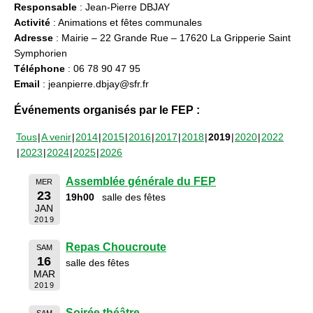
Responsable
: Jean-Pierre DBJAY
Activité
: Animations et fêtes communales
Adresse
: Mairie – 22 Grande Rue – 17620 La Gripperie Saint
Symphorien
Téléphone
: 06 78 90 47 95
Email
: jeanpierre.dbjay@sfr.fr
Événements organisés par le FEP :
Tous
A venir
2014
2015
2016
2017
2018
2019
2020
2022
2023
2024
2025
2026
Assemblée générale du FEP
MER
23
19h00
salle des fêtes
JAN
2019
Repas Choucroute
SAM
16
salle des fêtes
MAR
2019
Soirée théâtre
SAM