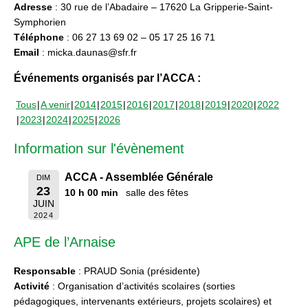
Adresse
: 30 rue de l’Abadaire – 17620 La Gripperie-Saint-
Symphorien
Téléphone
: 06 27 13 69 02 – 05 17 25 16 71
Email
: micka.daunas@sfr.fr
Événements organisés par l’ACCA :
Tous
A venir
2014
2015
2016
2017
2018
2019
2020
2022
2023
2024
2025
2026
Information sur l'évènement
ACCA - Assemblée Générale
DIM
23
10 h 00 min
salle des fêtes
JUIN
2024
APE de l’Arnaise
Responsable
: PRAUD Sonia (présidente)
Activité
: Organisation d’activités scolaires (sorties
pédagogiques, intervenants extérieurs, projets scolaires) et