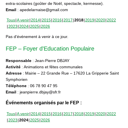
extra-scolaires (goûter de Noël, spectacle, kermesse).
Email
: apedelarnaise@gmail.com
Tous
A venir
2014
2015
2016
2017
2018
2019
2020
2022
2023
2024
2025
2026
Pas d'événement à venir à ce jour.
FEP – Foyer d’Education Populaire
Responsable
: Jean-Pierre DBJAY
Activité
: Animations et fêtes communales
Adresse
: Mairie – 22 Grande Rue – 17620 La Gripperie Saint
Symphorien
Téléphone
: 06 78 90 47 95
Email
: jeanpierre.dbjay@sfr.fr
Événements organisés par le FEP :
Tous
A venir
2014
2015
2016
2017
2018
2019
2020
2022
2023
2024
2025
2026