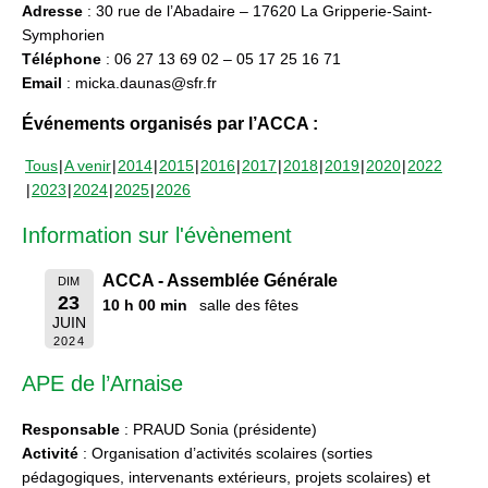
Adresse
: 30 rue de l’Abadaire – 17620 La Gripperie-Saint-
Symphorien
Téléphone
: 06 27 13 69 02 – 05 17 25 16 71
Email
: micka.daunas@sfr.fr
Événements organisés par l’ACCA :
Tous
A venir
2014
2015
2016
2017
2018
2019
2020
2022
2023
2024
2025
2026
Information sur l'évènement
ACCA - Assemblée Générale
DIM
23
10 h 00 min
salle des fêtes
JUIN
2024
APE de l’Arnaise
Responsable
: PRAUD Sonia (présidente)
Activité
: Organisation d’activités scolaires (sorties
pédagogiques, intervenants extérieurs, projets scolaires) et