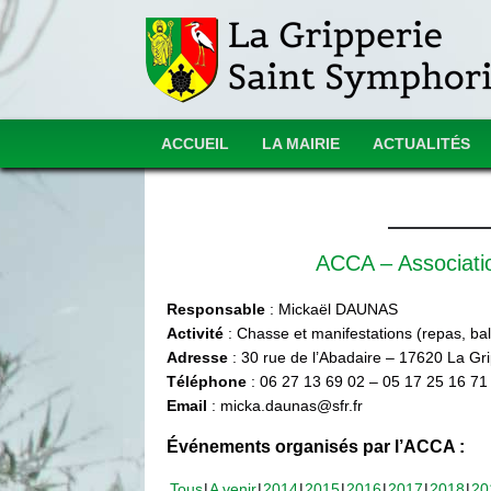
ACCUEIL
LA MAIRIE
ACTUALITÉS
ACCA – Associat
Responsable
: Mickaël DAUNAS
Activité
: Chasse et manifestations (repas, ball
Adresse
: 30 rue de l’Abadaire – 17620 La Gr
Téléphone
: 06 27 13 69 02 – 05 17 25 16 71
Email
: micka.daunas@sfr.fr
Événements organisés par l’ACCA :
Tous
A venir
2014
2015
2016
2017
2018
20