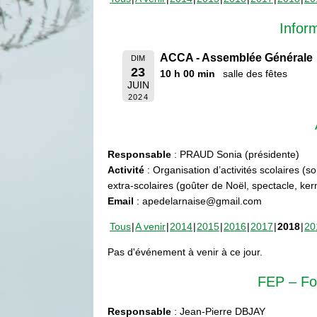
Infor
ACCA - Assemblée Générale
DIM
23
10 h 00 min
salle des fêtes
JUIN
2024
Responsable
: PRAUD Sonia (présidente)
Activité
: Organisation d’activités scolaires (s
extra-scolaires (goûter de Noël, spectacle, ke
Email
: apedelarnaise@gmail.com
Tous
A venir
2014
2015
2016
2017
2018
20
Pas d'événement à venir à ce jour.
FEP – Fo
Responsable
: Jean-Pierre DBJAY