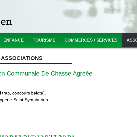
ENFANCE
TOURISME
COMMERCES / SERVICES
ASS
ASSOCIATIONS
ion Communale De Chasse Agréée
 trap, concours belote).
ipperie-Saint-Symphorien
19
2020
2022
2023
2024
2025
2026