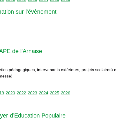
mation sur l'évènement
APE de l’Arnaise
orties pédagogiques, intervenants extérieurs, projets scolaires) et
rmesse).
19
2020
2022
2023
2024
2025
2026
yer d’Education Populaire