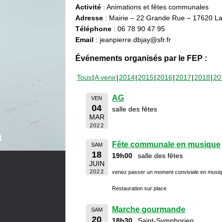
Activité
: Animations et fêtes communales
Adresse
: Mairie – 22 Grande Rue – 17620 La
Téléphone
: 06 78 90 47 95
Email
: jeanpierre.dbjay@sfr.fr
Événements organisés par le FEP :
Tous
A venir
2014
2015
2016
2017
2018
20
AG
VEN
04
salle des fêtes
MAR
2022
Fête communale en musique
SAM
18
19h00
salle des fêtes
JUIN
2022
venez passer un moment conviviale en musi
Restauration sur place
Marche gourmande
SAM
20
18h30
Saint-Symphorien