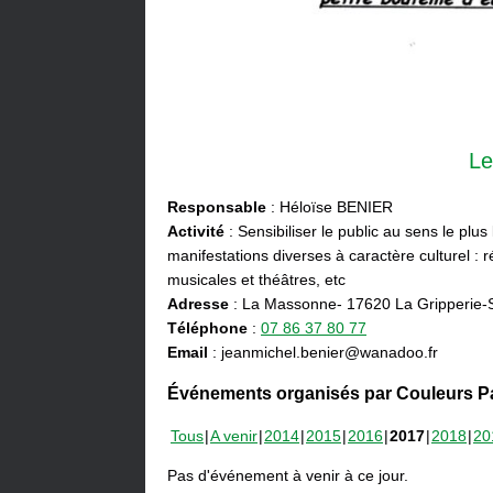
Le
Responsable
: Héloïse BENIER
Activité
: Sensibiliser le public au sens le plus
manifestations diverses à caractère culturel : ré
musicales et théâtres, etc
Adresse
: La Massonne- 17620 La Gripperie-
Téléphone
:
07 86 37 80 77
Email
: jeanmichel.benier@wanadoo.fr
Événements organisés par Couleurs Pa
Tous
A venir
2014
2015
2016
2017
2018
20
Pas d'événement à venir à ce jour.