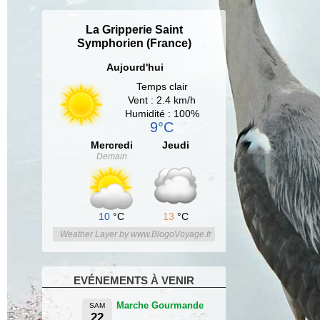
La Gripperie Saint
Symphorien (France)
Aujourd'hui
Temps clair
Vent : 2.4 km/h
Humidité : 100%
9°C
Mercredi
Jeudi
Demain
10
°C
13
°C
Weather Layer by www.BlogoVoyage.fr
EVÉNEMENTS À VENIR
Marche Gourmande
SAM
22