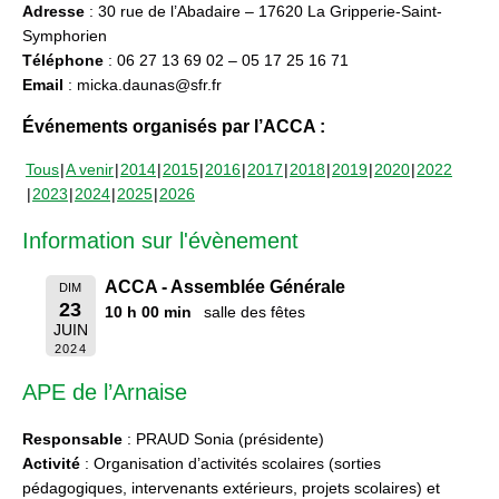
Adresse
: 30 rue de l’Abadaire – 17620 La Gripperie-Saint-
Symphorien
Téléphone
: 06 27 13 69 02 – 05 17 25 16 71
Email
: micka.daunas@sfr.fr
Événements organisés par l’ACCA :
Tous
A venir
2014
2015
2016
2017
2018
2019
2020
2022
2023
2024
2025
2026
Information sur l'évènement
ACCA - Assemblée Générale
DIM
23
10 h 00 min
salle des fêtes
JUIN
2024
APE de l’Arnaise
Responsable
: PRAUD Sonia (présidente)
Activité
: Organisation d’activités scolaires (sorties
pédagogiques, intervenants extérieurs, projets scolaires) et