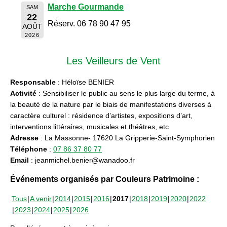
Marche Gourmande
SAM
22
Réserv. 06 78 90 47 95
AOÛT
2026
Les Veilleurs de Vent
Responsable
: Héloïse BENIER
Activité
: Sensibiliser le public au sens le plus large du terme, à
la beauté de la nature par le biais de manifestations diverses à
caractère culturel : résidence d’artistes, expositions d’art,
interventions littéraires, musicales et théâtres, etc
Adresse
: La Massonne- 17620 La Gripperie-Saint-Symphorien
Téléphone
:
07 86 37 80 77
Email
: jeanmichel.benier@wanadoo.fr
Événements organisés par Couleurs Patrimoine :
Tous
A venir
2014
2015
2016
2017
2018
2019
2020
2022
2023
2024
2025
2026