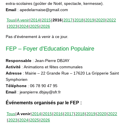
extra-scolaires (goûter de Noël, spectacle, kermesse).
Email
: apedelarnaise@gmail.com
Tous
A venir
2014
2015
2016
2017
2018
2019
2020
2022
2023
2024
2025
2026
Pas d'événement à venir à ce jour.
FEP – Foyer d’Education Populaire
Responsable
: Jean-Pierre DBJAY
Activité
: Animations et fêtes communales
Adresse
: Mairie – 22 Grande Rue – 17620 La Gripperie Saint
Symphorien
Téléphone
: 06 78 90 47 95
Email
: jeanpierre.dbjay@sfr.fr
Événements organisés par le FEP :
Tous
A venir
2014
2015
2016
2017
2018
2019
2020
2022
2023
2024
2025
2026