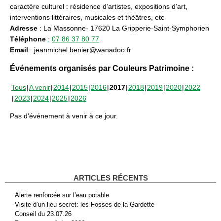
caractère culturel : résidence d’artistes, expositions d’art,
interventions littéraires, musicales et théâtres, etc
Adresse
: La Massonne- 17620 La Gripperie-Saint-Symphorien
Téléphone
:
07 86 37 80 77
Email
: jeanmichel.benier@wanadoo.fr
Événements organisés par Couleurs Patrimoine :
Tous
A venir
2014
2015
2016
2017
2018
2019
2020
2022
2023
2024
2025
2026
Pas d'événement à venir à ce jour.
ARTICLES RÉCENTS
Alerte renforcée sur l’eau potable
Visite d’un lieu secret: les Fosses de la Gardette
Conseil du 23.07.26