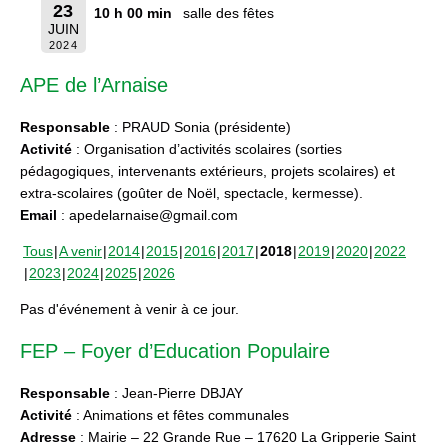
23
10 h 00 min
salle des fêtes
JUIN
2024
APE de l’Arnaise
Responsable
: PRAUD Sonia (présidente)
Activité
: Organisation d’activités scolaires (sorties
pédagogiques, intervenants extérieurs, projets scolaires) et
extra-scolaires (goûter de Noël, spectacle, kermesse).
Email
: apedelarnaise@gmail.com
Tous
A venir
2014
2015
2016
2017
2018
2019
2020
2022
2023
2024
2025
2026
Pas d'événement à venir à ce jour.
FEP – Foyer d’Education Populaire
Responsable
: Jean-Pierre DBJAY
Activité
: Animations et fêtes communales
Adresse
: Mairie – 22 Grande Rue – 17620 La Gripperie Saint