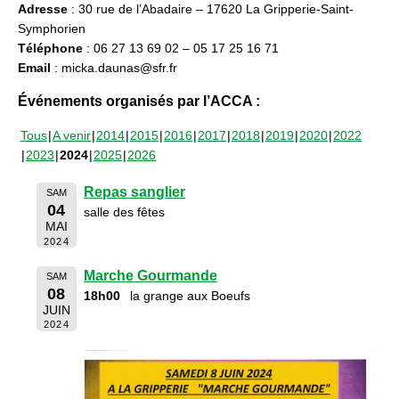
Adresse
: 30 rue de l’Abadaire – 17620 La Gripperie-Saint-
Symphorien
Téléphone
: 06 27 13 69 02 – 05 17 25 16 71
Email
: micka.daunas@sfr.fr
Événements organisés par l’ACCA :
Tous
A venir
2014
2015
2016
2017
2018
2019
2020
2022
2023
2024
2025
2026
Repas sanglier
SAM
04
salle des fêtes
MAI
2024
Marche Gourmande
SAM
08
18h00
la grange aux Boeufs
JUIN
2024