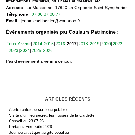
interventions littéraires, musicales et théâtres, etc
Adresse
: La Massonne- 17620 La Gripperie-Saint-Symphorien
Téléphone
:
07 86 37 80 77
Email
: jeanmichel.benier@wanadoo.fr
Événements organisés par Couleurs Patrimoine :
Tous
A venir
2014
2015
2016
2017
2018
2019
2020
2022
2023
2024
2025
2026
Pas d'événement à venir à ce jour.
ARTICLES RÉCENTS
Alerte renforcée sur l’eau potable
Visite d’un lieu secret: les Fosses de la Gardette
Conseil du 23.07.26
Partagez vos fruits 2026
Journée artistique au gîte beaulieu