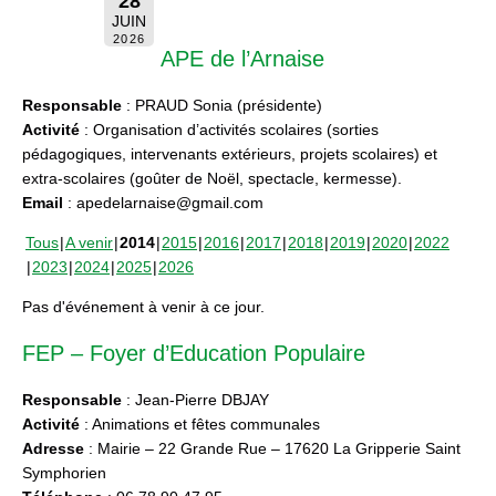
28
JUIN
2026
APE de l’Arnaise
Responsable
: PRAUD Sonia (présidente)
Activité
: Organisation d’activités scolaires (sorties
pédagogiques, intervenants extérieurs, projets scolaires) et
extra-scolaires (goûter de Noël, spectacle, kermesse).
Email
: apedelarnaise@gmail.com
Tous
A venir
2014
2015
2016
2017
2018
2019
2020
2022
2023
2024
2025
2026
Pas d'événement à venir à ce jour.
FEP – Foyer d’Education Populaire
Responsable
: Jean-Pierre DBJAY
Activité
: Animations et fêtes communales
Adresse
: Mairie – 22 Grande Rue – 17620 La Gripperie Saint
Symphorien