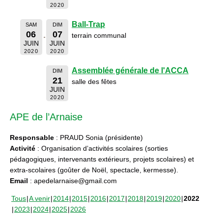
2020
Ball-Trap
SAM
DIM
06
07
terrain communal
JUIN
JUIN
2020
2020
Assemblée générale de l'ACCA
DIM
21
salle des fêtes
JUIN
2020
APE de l’Arnaise
Responsable
: PRAUD Sonia (présidente)
Activité
: Organisation d’activités scolaires (sorties
pédagogiques, intervenants extérieurs, projets scolaires) et
extra-scolaires (goûter de Noël, spectacle, kermesse).
Email
: apedelarnaise@gmail.com
Tous
A venir
2014
2015
2016
2017
2018
2019
2020
2022
2023
2024
2025
2026