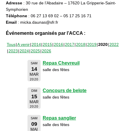
Adresse
: 30 rue de l’Abadaire – 17620 La Gripperie-Saint-
Symphorien
Téléphone
: 06 27 13 69 02 – 05 17 25 16 71
Email
: micka.daunas@sfr.fr
Événements organisés par l’ACCA :
Tous
A venir
2014
2015
2016
2017
2018
2019
2020
2022
2023
2024
2025
2026
Repas Chevreuil
SAM
14
salle des fêtes
MAR
2020
Concours de belote
DIM
15
salle des fêtes
MAR
2020
Repas sanglier
SAM
09
salle des fêtes
MAI