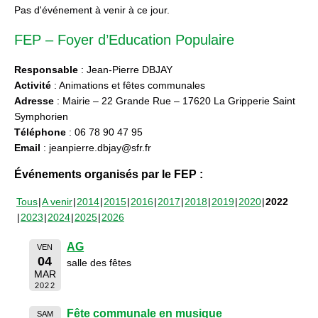
Pas d'événement à venir à ce jour.
FEP – Foyer d’Education Populaire
Responsable
: Jean-Pierre DBJAY
Activité
: Animations et fêtes communales
Adresse
: Mairie – 22 Grande Rue – 17620 La Gripperie Saint
Symphorien
Téléphone
: 06 78 90 47 95
Email
: jeanpierre.dbjay@sfr.fr
Événements organisés par le FEP :
Tous
A venir
2014
2015
2016
2017
2018
2019
2020
2022
2023
2024
2025
2026
AG
VEN
04
salle des fêtes
MAR
2022
Fête communale en musique
SAM