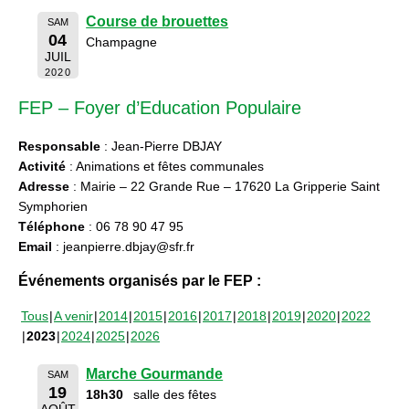
Course de brouettes
SAM
04
Champagne
JUIL
2020
FEP – Foyer d’Education Populaire
Responsable
: Jean-Pierre DBJAY
Activité
: Animations et fêtes communales
Adresse
: Mairie – 22 Grande Rue – 17620 La Gripperie Saint
Symphorien
Téléphone
: 06 78 90 47 95
Email
: jeanpierre.dbjay@sfr.fr
Événements organisés par le FEP :
Tous
A venir
2014
2015
2016
2017
2018
2019
2020
2022
2023
2024
2025
2026
Marche Gourmande
SAM
19
18h30
salle des fêtes
AOÛT