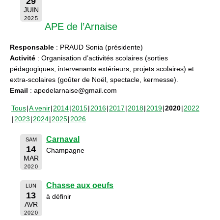
29
JUIN
2025
APE de l’Arnaise
Responsable
: PRAUD Sonia (présidente)
Activité
: Organisation d’activités scolaires (sorties
pédagogiques, intervenants extérieurs, projets scolaires) et
extra-scolaires (goûter de Noël, spectacle, kermesse).
Email
: apedelarnaise@gmail.com
Tous
A venir
2014
2015
2016
2017
2018
2019
2020
2022
2023
2024
2025
2026
Carnaval
SAM
14
Champagne
MAR
2020
Chasse aux oeufs
LUN
13
à définir
AVR
2020