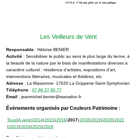
Les Veilleurs de Vent
Responsable
: Héloïse BENIER
Activité
: Sensibiliser le public au sens le plus large du terme, à
la beauté de la nature par le biais de manifestations diverses à
caractère culturel : résidence d’artistes, expositions d’art,
interventions littéraires, musicales et théâtres, etc
Adresse
: La Massonne- 17620 La Gripperie-Saint-Symphorien
Téléphone
:
07 86 37 80 77
Email
: jeanmichel.benier@wanadoo.fr
Événements organisés par Couleurs Patrimoine :
Tous
A venir
2014
2015
2016
2017
2018
2019
2020
2022
2023
2024
2025
2026