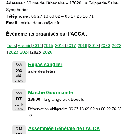
Adresse
: 30 rue de l’Abadaire – 17620 La Gripperie-Saint-
Symphorien
Téléphone
: 06 27 13 69 02 – 05 17 25 16 71
Email
: micka.daunas@sfr.fr
Événements organisés par l’ACCA :
Tous
A venir
2014
2015
2016
2017
2018
2019
2020
2022
2023
2024
2025
2026
Repas sanglier
SAM
24
salle des fêtes
MAI
2025
Marche Gourmande
SAM
07
18h00
la grange aux Boeufs
JUIN
Réservation obligatoire 06 27 13 69 02 ou 06 22 76 23
2025
72
Assemblée Générale de l'ACCA
DIM