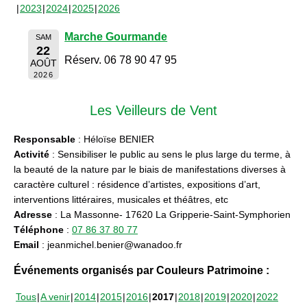
2023
2024
2025
2026
Marche Gourmande
SAM
22
Réserv. 06 78 90 47 95
AOÛT
2026
Les Veilleurs de Vent
Responsable
: Héloïse BENIER
Activité
: Sensibiliser le public au sens le plus large du terme, à
la beauté de la nature par le biais de manifestations diverses à
caractère culturel : résidence d’artistes, expositions d’art,
interventions littéraires, musicales et théâtres, etc
Adresse
: La Massonne- 17620 La Gripperie-Saint-Symphorien
Téléphone
:
07 86 37 80 77
Email
: jeanmichel.benier@wanadoo.fr
Événements organisés par Couleurs Patrimoine :
Tous
A venir
2014
2015
2016
2017
2018
2019
2020
2022