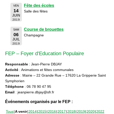
Fête des écoles
VEN
14
Salle des fêtes
JUIN
2019
Course de brouettes
SAM
06
Champagne
JUIL
2019
FEP – Foyer d’Education Populaire
Responsable
: Jean-Pierre DBJAY
Activité
: Animations et fêtes communales
Adresse
: Mairie – 22 Grande Rue – 17620 La Gripperie Saint
Symphorien
Téléphone
: 06 78 90 47 95
Email
: jeanpierre.dbjay@sfr.fr
Événements organisés par le FEP :
Tous
A venir
2014
2015
2016
2017
2018
2019
2020
2022