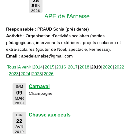
28
JUIN
2026
APE de l’Arnaise
Responsable
: PRAUD Sonia (présidente)
Activité
: Organisation d’activités scolaires (sorties
pédagogiques, intervenants extérieurs, projets scolaires) et
extra-scolaires (goûter de Noël, spectacle, kermesse).
Email
: apedelarnaise@gmail.com
Tous
A venir
2014
2015
2016
2017
2018
2019
2020
2022
2023
2024
2025
2026
Carnaval
SAM
09
Champagne
MAR
2019
Chasse aux oeufs
LUN
22
AVR
2019