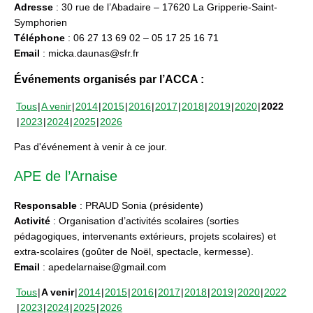
Adresse
: 30 rue de l’Abadaire – 17620 La Gripperie-Saint-
Symphorien
Téléphone
: 06 27 13 69 02 – 05 17 25 16 71
Email
: micka.daunas@sfr.fr
Événements organisés par l’ACCA :
Tous
A venir
2014
2015
2016
2017
2018
2019
2020
2022
2023
2024
2025
2026
Pas d'événement à venir à ce jour.
APE de l’Arnaise
Responsable
: PRAUD Sonia (présidente)
Activité
: Organisation d’activités scolaires (sorties
pédagogiques, intervenants extérieurs, projets scolaires) et
extra-scolaires (goûter de Noël, spectacle, kermesse).
Email
: apedelarnaise@gmail.com
Tous
A venir
2014
2015
2016
2017
2018
2019
2020
2022
2023
2024
2025
2026