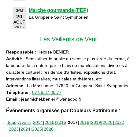
Marche gourmande (FEP)
SAM
20
La Gripperie Saint Symphorien
AOÛT
2016
Les Veilleurs de Vent
Responsable
: Héloïse BENIER
Activité
: Sensibiliser le public au sens le plus large du terme, à
la beauté de la nature par le biais de manifestations diverses à
caractère culturel : résidence d’artistes, expositions d’art,
interventions littéraires, musicales et théâtres, etc
Adresse
: La Massonne- 17620 La Gripperie-Saint-Symphorien
Téléphone
:
07 86 37 80 77
Email
: jeanmichel.benier@wanadoo.fr
Événements organisés par Couleurs Patrimoine :
Tous
A venir
2014
2015
2016
2017
2018
2019
2020
2022
2023
2024
2025
2026