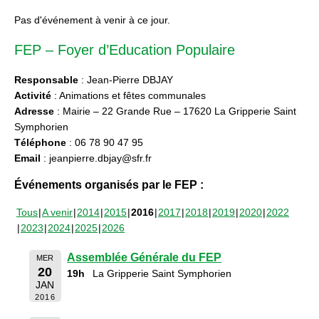
Pas d'événement à venir à ce jour.
FEP – Foyer d’Education Populaire
Responsable
: Jean-Pierre DBJAY
Activité
: Animations et fêtes communales
Adresse
: Mairie – 22 Grande Rue – 17620 La Gripperie Saint
Symphorien
Téléphone
: 06 78 90 47 95
Email
: jeanpierre.dbjay@sfr.fr
Événements organisés par le FEP :
Tous
A venir
2014
2015
2016
2017
2018
2019
2020
2022
2023
2024
2025
2026
Assemblée Générale du FEP
MER
20
19h
La Gripperie Saint Symphorien
JAN
2016