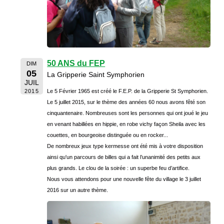
50 ANS du FEP
DIM
05
La Gripperie Saint Symphorien
JUIL
2015
Le 5 Février 1965 est créé le F.E.P. de la Gripperie St Symphorien.
Le 5 juillet 2015, sur le thème des années 60 nous avons fêté son
cinquantenaire. Nombreuses sont les personnes qui ont joué le jeu
en venant habillées en hippie, en robe vichy façon Sheila avec les
couettes, en bourgeoise distinguée ou en rocker...
De nombreux jeux type kermesse ont été mis à votre disposition
ainsi qu'un parcours de billes qui a fait l’unanimité des petits aux
plus grands. Le clou de la soirée : un superbe feu d’artifice.
Nous vous attendons pour une nouvelle fête du village le 3 juillet
2016 sur un autre thème.