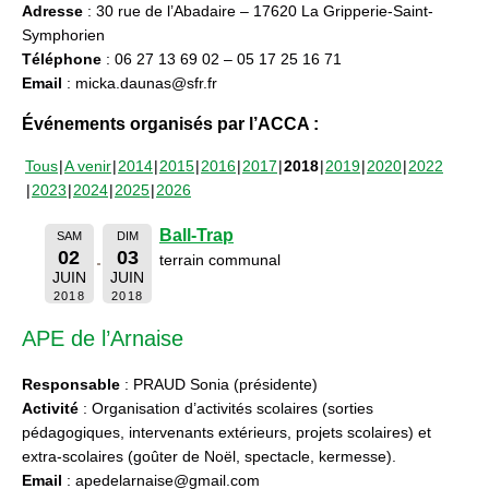
Adresse
: 30 rue de l’Abadaire – 17620 La Gripperie-Saint-
Symphorien
Téléphone
: 06 27 13 69 02 – 05 17 25 16 71
Email
: micka.daunas@sfr.fr
Événements organisés par l’ACCA :
Tous
A venir
2014
2015
2016
2017
2018
2019
2020
2022
2023
2024
2025
2026
Ball-Trap
SAM
DIM
02
03
terrain communal
JUIN
JUIN
2018
2018
APE de l’Arnaise
Responsable
: PRAUD Sonia (présidente)
Activité
: Organisation d’activités scolaires (sorties
pédagogiques, intervenants extérieurs, projets scolaires) et
extra-scolaires (goûter de Noël, spectacle, kermesse).
Email
: apedelarnaise@gmail.com