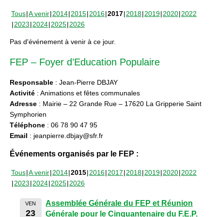
Tous
A venir
2014
2015
2016
2017
2018
2019
2020
2022
2023
2024
2025
2026
Pas d'événement à venir à ce jour.
FEP – Foyer d’Education Populaire
Responsable
: Jean-Pierre DBJAY
Activité
: Animations et fêtes communales
Adresse
: Mairie – 22 Grande Rue – 17620 La Gripperie Saint
Symphorien
Téléphone
: 06 78 90 47 95
Email
: jeanpierre.dbjay@sfr.fr
Événements organisés par le FEP :
Tous
A venir
2014
2015
2016
2017
2018
2019
2020
2022
2023
2024
2025
2026
Assemblée Générale du FEP et Réunion
VEN
23
Générale pour le Cinquantenaire du F.E.P.