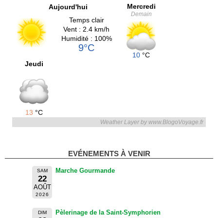
Mercredi
Aujourd'hui
Demain
Temps clair
Vent : 2.4 km/h
Humidité : 100%
9°C
10
°C
Jeudi
13
°C
Weather Layer by www.BlogoVoyage.fr
EVÉNEMENTS À VENIR
Marche Gourmande
SAM
22
AOÛT
2026
Pèlerinage de la Saint-Symphorien
DIM