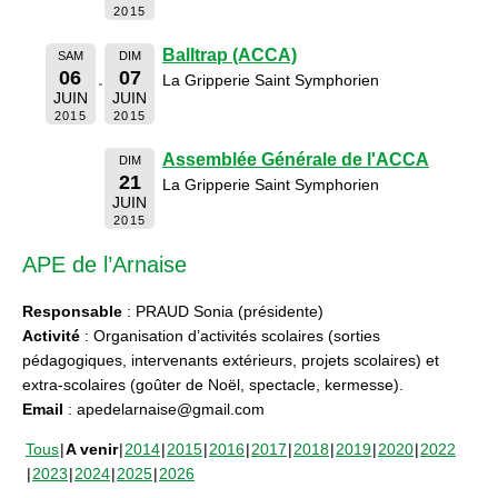
2015
Balltrap (ACCA)
SAM
DIM
06
07
La Gripperie Saint Symphorien
JUIN
JUIN
2015
2015
Assemblée Générale de l'ACCA
DIM
21
La Gripperie Saint Symphorien
JUIN
2015
APE de l’Arnaise
Responsable
: PRAUD Sonia (présidente)
Activité
: Organisation d’activités scolaires (sorties
pédagogiques, intervenants extérieurs, projets scolaires) et
extra-scolaires (goûter de Noël, spectacle, kermesse).
Email
: apedelarnaise@gmail.com
Tous
A venir
2014
2015
2016
2017
2018
2019
2020
2022
2023
2024
2025
2026