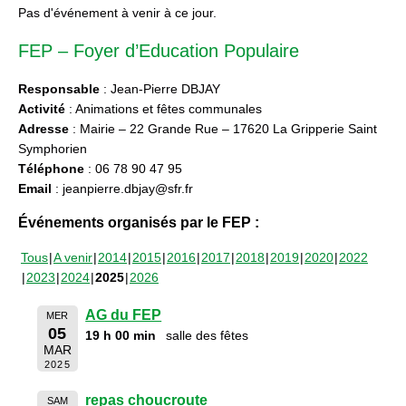
Pas d'événement à venir à ce jour.
FEP – Foyer d’Education Populaire
Responsable
: Jean-Pierre DBJAY
Activité
: Animations et fêtes communales
Adresse
: Mairie – 22 Grande Rue – 17620 La Gripperie Saint
Symphorien
Téléphone
: 06 78 90 47 95
Email
: jeanpierre.dbjay@sfr.fr
Événements organisés par le FEP :
Tous
A venir
2014
2015
2016
2017
2018
2019
2020
2022
2023
2024
2025
2026
AG du FEP
MER
05
19 h 00 min
salle des fêtes
MAR
2025
repas choucroute
SAM