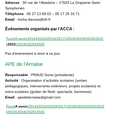
Adresse
: 30 rue de l’Abadaire – 17620 La Gripperie-Saint-
Symphorien
Téléphone
: 06 27 13 69 02 – 05 17 25 16 71
Email
: micka.daunas@sfr.fr
Événements organisés par l’ACCA :
Tous
A venir
2014
2015
2016
2017
2018
2019
2020
2022
2023
2024
2025
2026
Pas d'événement à venir à ce jour.
APE de l’Arnaise
Responsable
: PRAUD Sonia (présidente)
Activité
: Organisation d’activités scolaires (sorties
pédagogiques, intervenants extérieurs, projets scolaires) et
extra-scolaires (goûter de Noël, spectacle, kermesse).
Email
: apedelarnaise@gmail.com
Tous
A venir
2014
2015
2016
2017
2018
2019
2020
2022
2023
2024
2025
2026