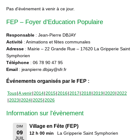
Pas d'événement à venir à ce jour.
FEP – Foyer d’Education Populaire
Responsable
: Jean-Pierre DBJAY
Activité
: Animations et fêtes communales
Adresse
: Mairie – 22 Grande Rue – 17620 La Gripperie Saint
Symphorien
Téléphone
: 06 78 90 47 95
Email
: jeanpierre.dbjay@sfr.fr
Événements organisés par le FEP :
Tous
A venir
2014
2015
2016
2017
2018
2019
2020
2022
2023
2024
2025
2026
Information sur l'évènement
Village en Fête (FEP)
DIM
09
12 h 00 min
La Gripperie Saint Symphorien
JUIL