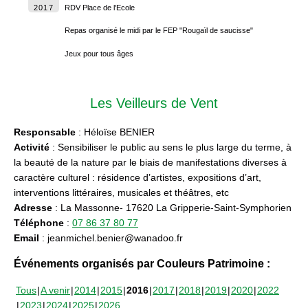
2017
RDV Place de l'Ecole
Repas organisé le midi par le FEP "Rougaïl de saucisse"
Jeux pour tous âges
Les Veilleurs de Vent
Responsable
: Héloïse BENIER
Activité
: Sensibiliser le public au sens le plus large du terme, à
la beauté de la nature par le biais de manifestations diverses à
caractère culturel : résidence d’artistes, expositions d’art,
interventions littéraires, musicales et théâtres, etc
Adresse
: La Massonne- 17620 La Gripperie-Saint-Symphorien
Téléphone
:
07 86 37 80 77
Email
: jeanmichel.benier@wanadoo.fr
Événements organisés par Couleurs Patrimoine :
Tous
A venir
2014
2015
2016
2017
2018
2019
2020
2022
2023
2024
2025
2026