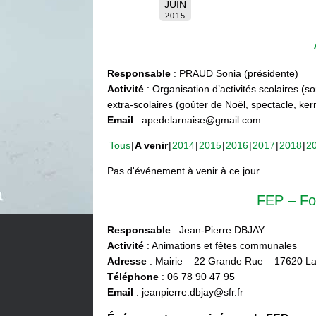
JUIN
2015
Responsable
: PRAUD Sonia (présidente)
Activité
: Organisation d’activités scolaires (s
extra-scolaires (goûter de Noël, spectacle, ke
Email
: apedelarnaise@gmail.com
Tous
A venir
2014
2015
2016
2017
2018
2
Pas d'événement à venir à ce jour.
FEP – Fo
Responsable
: Jean-Pierre DBJAY
Activité
: Animations et fêtes communales
Adresse
: Mairie – 22 Grande Rue – 17620 La
Téléphone
: 06 78 90 47 95
Email
: jeanpierre.dbjay@sfr.fr