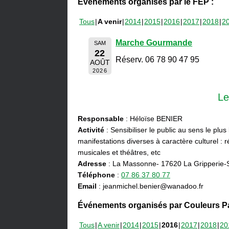
Événements organisés par le FEP :
Tous
A venir
2014
2015
2016
2017
2018
2
Marche Gourmande
SAM
22
Réserv. 06 78 90 47 95
AOÛT
2026
Le
Responsable
: Héloïse BENIER
Activité
: Sensibiliser le public au sens le plus
manifestations diverses à caractère culturel : ré
musicales et théâtres, etc
Adresse
: La Massonne- 17620 La Gripperie-
Téléphone
:
07 86 37 80 77
Email
: jeanmichel.benier@wanadoo.fr
Événements organisés par Couleurs Pa
Tous
A venir
2014
2015
2016
2017
2018
20