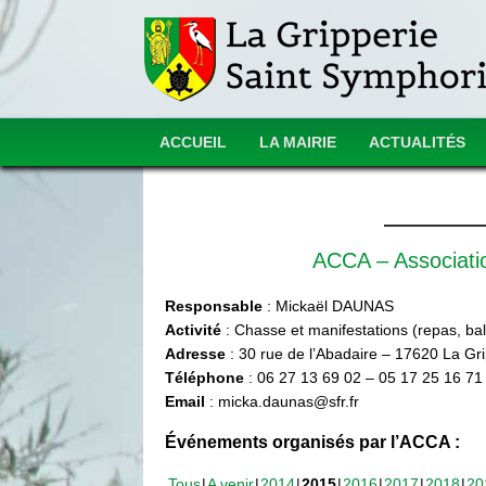
ACCUEIL
LA MAIRIE
ACTUALITÉS
ACCA – Associat
Responsable
: Mickaël DAUNAS
Activité
: Chasse et manifestations (repas, ball
Adresse
: 30 rue de l’Abadaire – 17620 La Gr
Téléphone
: 06 27 13 69 02 – 05 17 25 16 71
Email
: micka.daunas@sfr.fr
Événements organisés par l’ACCA :
Tous
A venir
2014
2015
2016
2017
2018
20