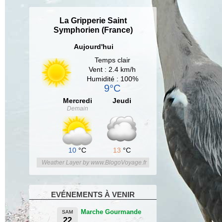
La Gripperie Saint
Symphorien (France)
Aujourd'hui
Temps clair
Vent : 2.4 km/h
Humidité : 100%
9°C
Mercredi
Jeudi
Demain
10
°C
13
°C
Weather Layer by www.BlogoVoyage.fr
EVÉNEMENTS À VENIR
Marche Gourmande
SAM
22