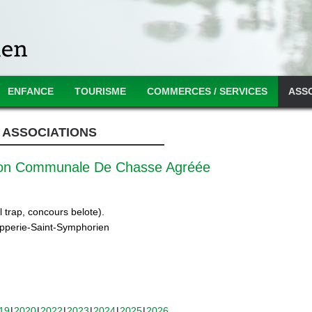
ENFANCE
TOURISME
COMMERCES / SERVICES
ASS
ASSOCIATIONS
ion Communale De Chasse Agréée
 trap, concours belote).
ipperie-Saint-Symphorien
19
2020
2022
2023
2024
2025
2026