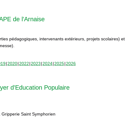
APE de l’Arnaise
orties pédagogiques, intervenants extérieurs, projets scolaires) et
rmesse).
019
2020
2022
2023
2024
2025
2026
yer d’Education Populaire
 Gripperie Saint Symphorien