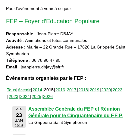
Pas d'événement à venir à ce jour.
FEP – Foyer d’Education Populaire
Responsable
: Jean-Pierre DBJAY
Activité
: Animations et fêtes communales
Adresse
: Mairie – 22 Grande Rue – 17620 La Gripperie Saint
Symphorien
Téléphone
: 06 78 90 47 95
Email
: jeanpierre.dbjay@sfr.fr
Événements organisés par le FEP :
Tous
A venir
2014
2015
2016
2017
2018
2019
2020
2022
2023
2024
2025
2026
Assemblée Générale du FEP et Réunion
VEN
23
Générale pour le Cinquantenaire du F.E.P.
JAN
La Gripperie Saint Symphorien
2015