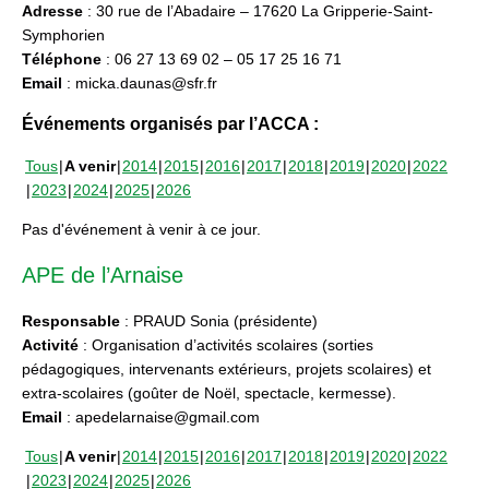
Adresse
: 30 rue de l’Abadaire – 17620 La Gripperie-Saint-
Symphorien
Téléphone
: 06 27 13 69 02 – 05 17 25 16 71
Email
: micka.daunas@sfr.fr
Événements organisés par l’ACCA :
Tous
A venir
2014
2015
2016
2017
2018
2019
2020
2022
2023
2024
2025
2026
Pas d'événement à venir à ce jour.
APE de l’Arnaise
Responsable
: PRAUD Sonia (présidente)
Activité
: Organisation d’activités scolaires (sorties
pédagogiques, intervenants extérieurs, projets scolaires) et
extra-scolaires (goûter de Noël, spectacle, kermesse).
Email
: apedelarnaise@gmail.com
Tous
A venir
2014
2015
2016
2017
2018
2019
2020
2022
2023
2024
2025
2026