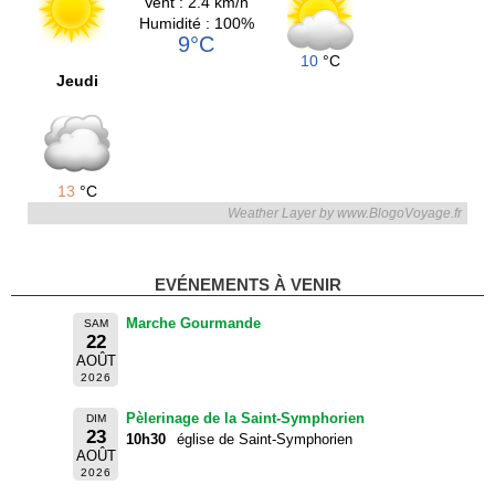
Vent : 2.4 km/h
Humidité : 100%
9°C
10
°C
Jeudi
13
°C
Weather Layer by www.BlogoVoyage.fr
EVÉNEMENTS À VENIR
Marche Gourmande
SAM
22
AOÛT
2026
Pèlerinage de la Saint-Symphorien
DIM
23
10h30
église de Saint-Symphorien
AOÛT
2026