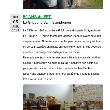
50 ANS du FEP
DIM
05
La Gripperie Saint Symphorien
JUIL
2015
Le 5 Février 1965 est créé le F.E.P. de la Gripperie St Symphorien.
Le 5 juillet 2015, sur le thème des années 60 nous avons fêté son
cinquantenaire. Nombreuses sont les personnes qui ont joué le jeu
en venant habillées en hippie, en robe vichy façon Sheila avec les
couettes, en bourgeoise distinguée ou en rocker...
De nombreux jeux type kermesse ont été mis à votre disposition
ainsi qu'un parcours de billes qui a fait l’unanimité des petits aux
plus grands. Le clou de la soirée : un superbe feu d’artifice.
Nous vous attendons pour une nouvelle fête du village le 3 juillet
2016 sur un autre thème.