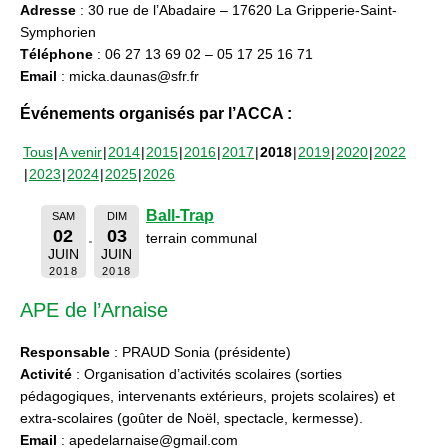
Adresse
: 30 rue de l’Abadaire – 17620 La Gripperie-Saint-
Symphorien
Téléphone
: 06 27 13 69 02 – 05 17 25 16 71
Email
: micka.daunas@sfr.fr
Événements organisés par l’ACCA :
Tous
A venir
2014
2015
2016
2017
2018
2019
2020
2022
2023
2024
2025
2026
Ball-Trap
SAM
DIM
02
03
terrain communal
JUIN
JUIN
2018
2018
APE de l’Arnaise
Responsable
: PRAUD Sonia (présidente)
Activité
: Organisation d’activités scolaires (sorties
pédagogiques, intervenants extérieurs, projets scolaires) et
extra-scolaires (goûter de Noël, spectacle, kermesse).
Email
: apedelarnaise@gmail.com