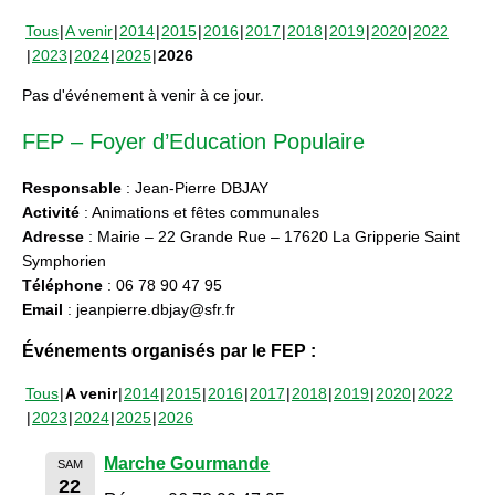
Tous
A venir
2014
2015
2016
2017
2018
2019
2020
2022
2023
2024
2025
2026
Pas d'événement à venir à ce jour.
FEP – Foyer d’Education Populaire
Responsable
: Jean-Pierre DBJAY
Activité
: Animations et fêtes communales
Adresse
: Mairie – 22 Grande Rue – 17620 La Gripperie Saint
Symphorien
Téléphone
: 06 78 90 47 95
Email
: jeanpierre.dbjay@sfr.fr
Événements organisés par le FEP :
Tous
A venir
2014
2015
2016
2017
2018
2019
2020
2022
2023
2024
2025
2026
Marche Gourmande
SAM
22