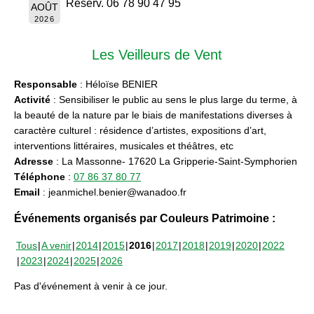
Réserv. 06 78 90 47 95
AOÛT
2026
Les Veilleurs de Vent
Responsable
: Héloïse BENIER
Activité
: Sensibiliser le public au sens le plus large du terme, à
la beauté de la nature par le biais de manifestations diverses à
caractère culturel : résidence d’artistes, expositions d’art,
interventions littéraires, musicales et théâtres, etc
Adresse
: La Massonne- 17620 La Gripperie-Saint-Symphorien
Téléphone
:
07 86 37 80 77
Email
: jeanmichel.benier@wanadoo.fr
Événements organisés par Couleurs Patrimoine :
Tous
A venir
2014
2015
2016
2017
2018
2019
2020
2022
2023
2024
2025
2026
Pas d'événement à venir à ce jour.