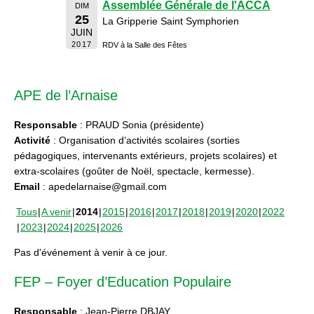
Assemblée Générale de l'ACCA
DIM
25
La Gripperie Saint Symphorien
JUIN
2017
RDV à la Salle des Fêtes
APE de l’Arnaise
Responsable
: PRAUD Sonia (présidente)
Activité
: Organisation d’activités scolaires (sorties
pédagogiques, intervenants extérieurs, projets scolaires) et
extra-scolaires (goûter de Noël, spectacle, kermesse).
Email
: apedelarnaise@gmail.com
Tous
A venir
2014
2015
2016
2017
2018
2019
2020
2022
2023
2024
2025
2026
Pas d'événement à venir à ce jour.
FEP – Foyer d’Education Populaire
Responsable
: Jean-Pierre DBJAY