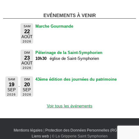
EVÉNEMENTS À VENIR
Marche Gourmande
SAM
22
AOÛT
2026
Pèlerinage de la Saint-Symphorien
DIM
23
10h30
église de Saint-Symphorien
AOÛT
2026
43ème édition des journées du patrimoine
SAM
DIM
19
20
SEP
SEP
2026
2026
Voir tous les événements
Mentions légales
|
Protection des Données Personnelles (RGPD)
|
Liens web
| © La Gripperie Saint Symphorien