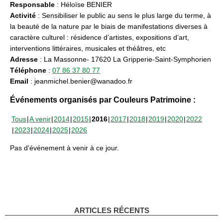
Responsable
: Héloïse BENIER
Activité
: Sensibiliser le public au sens le plus large du terme, à
la beauté de la nature par le biais de manifestations diverses à
caractère culturel : résidence d’artistes, expositions d’art,
interventions littéraires, musicales et théâtres, etc
Adresse
: La Massonne- 17620 La Gripperie-Saint-Symphorien
Téléphone
:
07 86 37 80 77
Email
: jeanmichel.benier@wanadoo.fr
Événements organisés par Couleurs Patrimoine :
Tous
A venir
2014
2015
2016
2017
2018
2019
2020
2022
2023
2024
2025
2026
Pas d'événement à venir à ce jour.
ARTICLES RÉCENTS