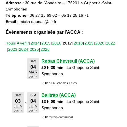
Adresse
: 30 rue de l’Abadaire – 17620 La Gripperie-Saint-
Symphorien
Téléphone
: 06 27 13 69 02 – 05 17 25 16 71
Email
: micka.daunas@sfr.fr
Événements organisés par l’ACCA :
Tous
A venir
2014
2015
2016
2017
2018
2019
2020
2022
2023
2024
2025
2026
Repas Chevreuil (ACCA)
SAM
04
20 h 30 min
La Gripperie Saint
MAR
Symphorien
2017
RDV à La Salle des Fêtes
Balltrap (ACCA)
SAM
DIM
03
04
13 h 00 min
La Gripperie Saint
JUIN
JUIN
Symphorien
2017
2017
RDV terrain communal