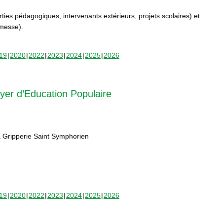
orties pédagogiques, intervenants extérieurs, projets scolaires) et
rmesse).
19
2020
2022
2023
2024
2025
2026
yer d’Education Populaire
 Gripperie Saint Symphorien
19
2020
2022
2023
2024
2025
2026