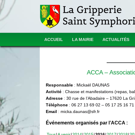
ACCUEIL
LA MAIRIE
ACTUALITÉS
ACCA – Associat
Responsable
: Mickaël DAUNAS
Activité
: Chasse et manifestations (repas, ball
Adresse
: 30 rue de l’Abadaire – 17620 La Gr
Téléphone
: 06 27 13 69 02 – 05 17 25 16 71
Email
: micka.daunas@sfr.fr
Événements organisés par l’ACCA :
Tous
A venir
2014
2015
2016
2017
2018
20