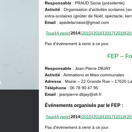
Responsable
: PRAUD Sonia (présidente)
Activité
: Organisation d’activités scolaires (s
extra-scolaires (goûter de Noël, spectacle, ke
Email
: apedelarnaise@gmail.com
Tous
A venir
2014
2015
2016
2017
2018
20
Pas d'événement à venir à ce jour.
FEP – Fo
Responsable
: Jean-Pierre DBJAY
Activité
: Animations et fêtes communales
Adresse
: Mairie – 22 Grande Rue – 17620 La
Téléphone
: 06 78 90 47 95
Email
: jeanpierre.dbjay@sfr.fr
Événements organisés par le FEP :
Tous
A venir
2014
2015
2016
2017
2018
20
Pas d'événement à venir à ce jour.