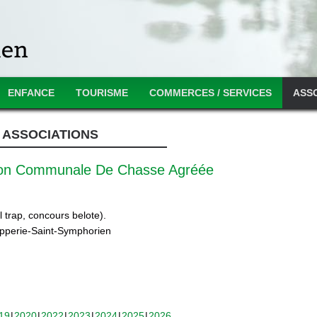
ENFANCE
TOURISME
COMMERCES / SERVICES
ASS
ASSOCIATIONS
ion Communale De Chasse Agréée
 trap, concours belote).
ipperie-Saint-Symphorien
19
2020
2022
2023
2024
2025
2026