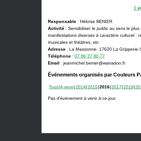
Le
Responsable
: Héloïse BENIER
Activité
: Sensibiliser le public au sens le plus
manifestations diverses à caractère culturel : ré
musicales et théâtres, etc
Adresse
: La Massonne- 17620 La Gripperie-
Téléphone
:
07 86 37 80 77
Email
: jeanmichel.benier@wanadoo.fr
Événements organisés par Couleurs Pa
Tous
A venir
2014
2015
2016
2017
2018
20
Pas d'événement à venir à ce jour.