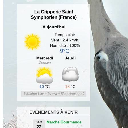
La Gripperie Saint
Symphorien (France)
Aujourd'hui
Temps clair
Vent : 2.4 km/h
Humidité : 100%
9°C
Mercredi
Jeudi
Demain
10
°C
13
°C
Weather Layer by www.BlogoVoyage.fr
EVÉNEMENTS À VENIR
Marche Gourmande
SAM
22