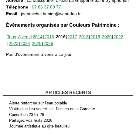
Adresse
: La Massonne- 17620 La Gripperie-Saint-Symphorien
Téléphone
:
07 86 37 80 77
Email
: jeanmichel.benier@wanadoo.fr
Événements organisés par Couleurs Patrimoine :
Tous
A venir
2014
2015
2016
2017
2018
2019
2020
2022
2023
2024
2025
2026
Pas d'événement à venir à ce jour.
ARTICLES RÉCENTS
Alerte renforcée sur l’eau potable
Visite d’un lieu secret: les Fosses de la Gardette
Conseil du 23.07.26
Partagez vos fruits 2026
Journée artistique au gîte beaulieu