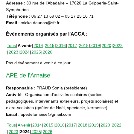
Adresse
: 30 rue de l’Abadaire – 17620 La Gripperie-Saint-
Symphorien
Téléphone
: 06 27 13 69 02 – 05 17 25 16 71
Email
: micka.daunas@sfr.fr
Événements organisés par l’ACCA :
Tous
A venir
2014
2015
2016
2017
2018
2019
2020
2022
2023
2024
2025
2026
Pas d'événement à venir à ce jour.
APE de l’Arnaise
Responsable
: PRAUD Sonia (présidente)
Activité
: Organisation d’activités scolaires (sorties
pédagogiques, intervenants extérieurs, projets scolaires) et
extra-scolaires (goûter de Noël, spectacle, kermesse).
Email
: apedelarnaise@gmail.com
Tous
A venir
2014
2015
2016
2017
2018
2019
2020
2022
2023
2024
2025
2026