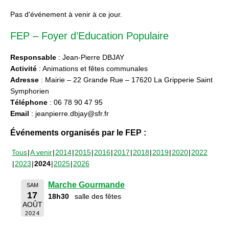
Pas d'événement à venir à ce jour.
FEP – Foyer d’Education Populaire
Responsable
: Jean-Pierre DBJAY
Activité
: Animations et fêtes communales
Adresse
: Mairie – 22 Grande Rue – 17620 La Gripperie Saint
Symphorien
Téléphone
: 06 78 90 47 95
Email
: jeanpierre.dbjay@sfr.fr
Événements organisés par le FEP :
Tous
A venir
2014
2015
2016
2017
2018
2019
2020
2022
2023
2024
2025
2026
Marche Gourmande
SAM
17
18h30
salle des fêtes
AOÛT
2024