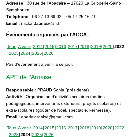
Adresse
: 30 rue de l’Abadaire – 17620 La Gripperie-Saint-
Symphorien
Téléphone
: 06 27 13 69 02 – 05 17 25 16 71
Email
: micka.daunas@sfr.fr
Événements organisés par l’ACCA :
Tous
A venir
2014
2015
2016
2017
2018
2019
2020
2022
2023
2024
2025
2026
Pas d'événement à venir à ce jour.
APE de l’Arnaise
Responsable
: PRAUD Sonia (présidente)
Activité
: Organisation d’activités scolaires (sorties
pédagogiques, intervenants extérieurs, projets scolaires) et
extra-scolaires (goûter de Noël, spectacle, kermesse).
Email
: apedelarnaise@gmail.com
Tous
A venir
2014
2015
2016
2017
2018
2019
2020
2022
2023
2024
2025
2026