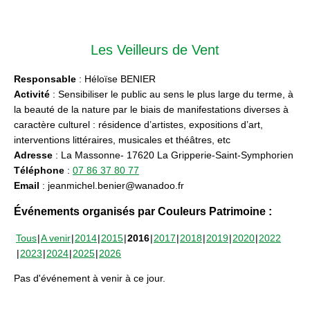
Les Veilleurs de Vent
Responsable
: Héloïse BENIER
Activité
: Sensibiliser le public au sens le plus large du terme, à
la beauté de la nature par le biais de manifestations diverses à
caractère culturel : résidence d’artistes, expositions d’art,
interventions littéraires, musicales et théâtres, etc
Adresse
: La Massonne- 17620 La Gripperie-Saint-Symphorien
Téléphone
:
07 86 37 80 77
Email
: jeanmichel.benier@wanadoo.fr
Événements organisés par Couleurs Patrimoine :
Tous
A venir
2014
2015
2016
2017
2018
2019
2020
2022
2023
2024
2025
2026
Pas d'événement à venir à ce jour.