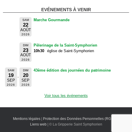
EVÉNEMENTS À VENIR
Marche Gourmande
SAM
22
AOÛT
2026
Pèlerinage de la Saint-Symphorien
DIM
23
10h30
église de Saint-Symphorien
AOÛT
2026
43ème édition des journées du patrimoine
SAM
DIM
19
20
SEP
SEP
2026
2026
Voir tous les événements
Mentions légales
|
Protection des Données Personnelles (RGPD)
|
Liens web
| © La Gripperie Saint Symphorien