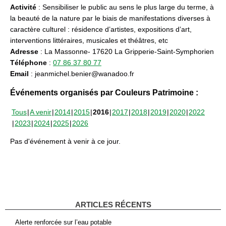
Activité
: Sensibiliser le public au sens le plus large du terme, à
la beauté de la nature par le biais de manifestations diverses à
caractère culturel : résidence d’artistes, expositions d’art,
interventions littéraires, musicales et théâtres, etc
Adresse
: La Massonne- 17620 La Gripperie-Saint-Symphorien
Téléphone
:
07 86 37 80 77
Email
: jeanmichel.benier@wanadoo.fr
Événements organisés par Couleurs Patrimoine :
Tous
A venir
2014
2015
2016
2017
2018
2019
2020
2022
2023
2024
2025
2026
Pas d'événement à venir à ce jour.
ARTICLES RÉCENTS
Alerte renforcée sur l’eau potable