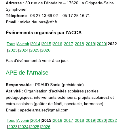
Adresse
: 30 rue de l’Abadaire – 17620 La Gripperie-Saint-
Symphorien
Téléphone
: 06 27 13 69 02 – 05 17 25 16 71
Email
: micka.daunas@sfr.fr
Événements organisés par l’ACCA :
Tous
A venir
2014
2015
2016
2017
2018
2019
2020
2022
2023
2024
2025
2026
Pas d'événement à venir à ce jour.
APE de l’Arnaise
Responsable
: PRAUD Sonia (présidente)
Activité
: Organisation d’activités scolaires (sorties
pédagogiques, intervenants extérieurs, projets scolaires) et
extra-scolaires (goûter de Noël, spectacle, kermesse).
Email
: apedelarnaise@gmail.com
Tous
A venir
2014
2015
2016
2017
2018
2019
2020
2022
2023
2024
2025
2026