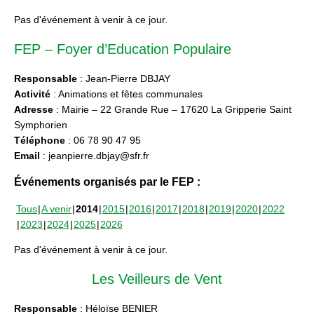
Pas d'événement à venir à ce jour.
FEP – Foyer d’Education Populaire
Responsable
: Jean-Pierre DBJAY
Activité
: Animations et fêtes communales
Adresse
: Mairie – 22 Grande Rue – 17620 La Gripperie Saint
Symphorien
Téléphone
: 06 78 90 47 95
Email
: jeanpierre.dbjay@sfr.fr
Événements organisés par le FEP :
Tous
A venir
2014
2015
2016
2017
2018
2019
2020
2022
2023
2024
2025
2026
Pas d'événement à venir à ce jour.
Les Veilleurs de Vent
Responsable
: Héloïse BENIER