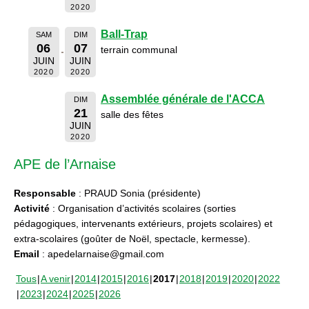
2020
Ball-Trap
SAM
DIM
06
07
terrain communal
JUIN
JUIN
2020
2020
Assemblée générale de l'ACCA
DIM
21
salle des fêtes
JUIN
2020
APE de l’Arnaise
Responsable
: PRAUD Sonia (présidente)
Activité
: Organisation d’activités scolaires (sorties
pédagogiques, intervenants extérieurs, projets scolaires) et
extra-scolaires (goûter de Noël, spectacle, kermesse).
Email
: apedelarnaise@gmail.com
Tous
A venir
2014
2015
2016
2017
2018
2019
2020
2022
2023
2024
2025
2026