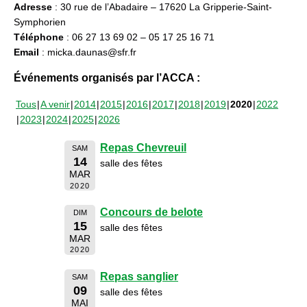
Adresse
: 30 rue de l’Abadaire – 17620 La Gripperie-Saint-
Symphorien
Téléphone
: 06 27 13 69 02 – 05 17 25 16 71
Email
: micka.daunas@sfr.fr
Événements organisés par l’ACCA :
Tous
A venir
2014
2015
2016
2017
2018
2019
2020
2022
2023
2024
2025
2026
Repas Chevreuil
SAM
14
salle des fêtes
MAR
2020
Concours de belote
DIM
15
salle des fêtes
MAR
2020
Repas sanglier
SAM
09
salle des fêtes
MAI