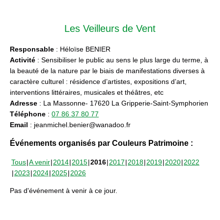
Les Veilleurs de Vent
Responsable
: Héloïse BENIER
Activité
: Sensibiliser le public au sens le plus large du terme, à
la beauté de la nature par le biais de manifestations diverses à
caractère culturel : résidence d’artistes, expositions d’art,
interventions littéraires, musicales et théâtres, etc
Adresse
: La Massonne- 17620 La Gripperie-Saint-Symphorien
Téléphone
:
07 86 37 80 77
Email
: jeanmichel.benier@wanadoo.fr
Événements organisés par Couleurs Patrimoine :
Tous
A venir
2014
2015
2016
2017
2018
2019
2020
2022
2023
2024
2025
2026
Pas d'événement à venir à ce jour.