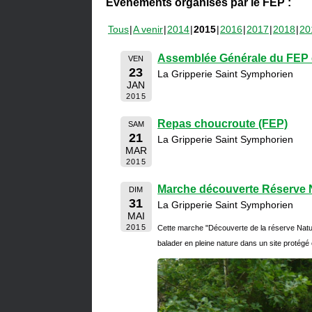
Événements organisés par le FEP :
Tous
A venir
2014
2015
2016
2017
2018
20
Assemblée Générale du FEP e
VEN
23
La Gripperie Saint Symphorien
JAN
2015
Repas choucroute (FEP)
SAM
21
La Gripperie Saint Symphorien
MAR
2015
Marche découverte Réserve N
DIM
31
La Gripperie Saint Symphorien
MAI
2015
Cette marche "Découverte de la réserve Natu
balader en pleine nature dans un site protégé 