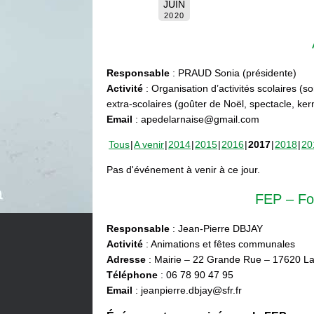
JUIN
2020
Responsable
: PRAUD Sonia (présidente)
Activité
: Organisation d’activités scolaires (s
extra-scolaires (goûter de Noël, spectacle, ke
Email
: apedelarnaise@gmail.com
Tous
A venir
2014
2015
2016
2017
2018
20
Pas d'événement à venir à ce jour.
FEP – Fo
Responsable
: Jean-Pierre DBJAY
Activité
: Animations et fêtes communales
Adresse
: Mairie – 22 Grande Rue – 17620 La
Téléphone
: 06 78 90 47 95
Email
: jeanpierre.dbjay@sfr.fr