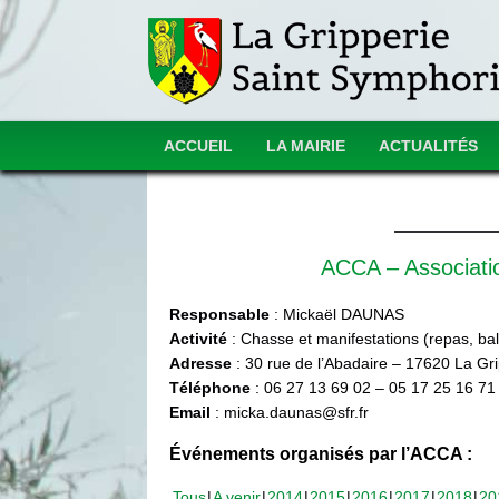
ACCUEIL
LA MAIRIE
ACTUALITÉS
ACCA – Associat
Responsable
: Mickaël DAUNAS
Activité
: Chasse et manifestations (repas, ball
Adresse
: 30 rue de l’Abadaire – 17620 La Gr
Téléphone
: 06 27 13 69 02 – 05 17 25 16 71
Email
: micka.daunas@sfr.fr
Événements organisés par l’ACCA :
Tous
A venir
2014
2015
2016
2017
2018
20