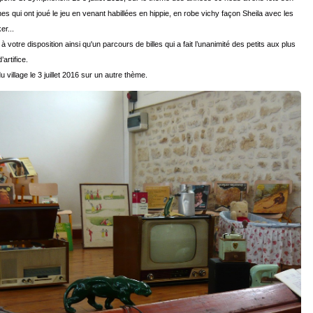
 qui ont joué le jeu en venant habillées en hippie, en robe vichy façon Sheila avec les
er...
otre disposition ainsi qu'un parcours de billes qui a fait l’unanimité des petits aux plus
artifice.
village le 3 juillet 2016 sur un autre thème.