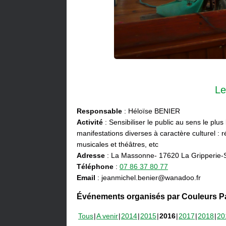
Le
Responsable
: Héloïse BENIER
Activité
: Sensibiliser le public au sens le plus
manifestations diverses à caractère culturel : ré
musicales et théâtres, etc
Adresse
: La Massonne- 17620 La Gripperie-
Téléphone
:
07 86 37 80 77
Email
: jeanmichel.benier@wanadoo.fr
Événements organisés par Couleurs Pa
Tous
A venir
2014
2015
2016
2017
2018
20