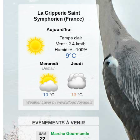
La Gripperie Saint
Symphorien (France)
Aujourd'hui
Temps clair
Vent : 2.4 km/h
Humidité : 100%
9°C
Mercredi
Jeudi
Demain
10
°C
13
°C
Weather Layer by www.BlogoVoyage.fr
EVÉNEMENTS À VENIR
Marche Gourmande
SAM
22