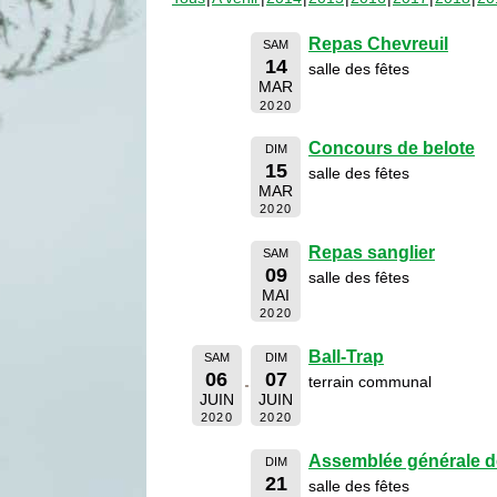
Repas Chevreuil
SAM
14
salle des fêtes
MAR
2020
Concours de belote
DIM
15
salle des fêtes
MAR
2020
Repas sanglier
SAM
09
salle des fêtes
MAI
2020
Ball-Trap
SAM
DIM
06
07
terrain communal
JUIN
JUIN
2020
2020
Assemblée générale d
DIM
21
salle des fêtes