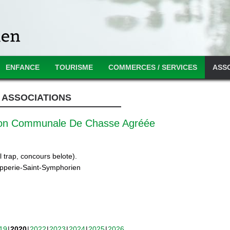
ENFANCE
TOURISME
COMMERCES / SERVICES
ASS
ASSOCIATIONS
ion Communale De Chasse Agréée
 trap, concours belote).
ipperie-Saint-Symphorien
19
2020
2022
2023
2024
2025
2026