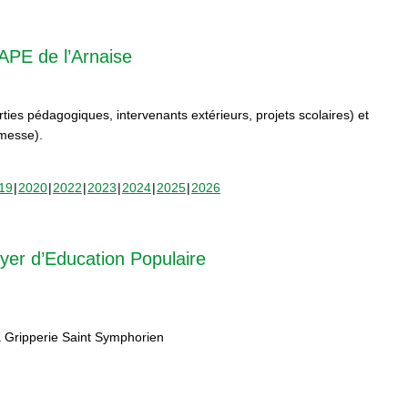
APE de l’Arnaise
orties pédagogiques, intervenants extérieurs, projets scolaires) et
rmesse).
19
2020
2022
2023
2024
2025
2026
yer d’Education Populaire
 Gripperie Saint Symphorien