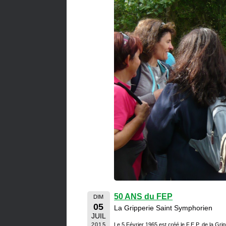
50 ANS du FEP
DIM
05
La Gripperie Saint Symphorien
JUIL
2015
Le 5 Février 1965 est créé le F.E.P. de la Gr