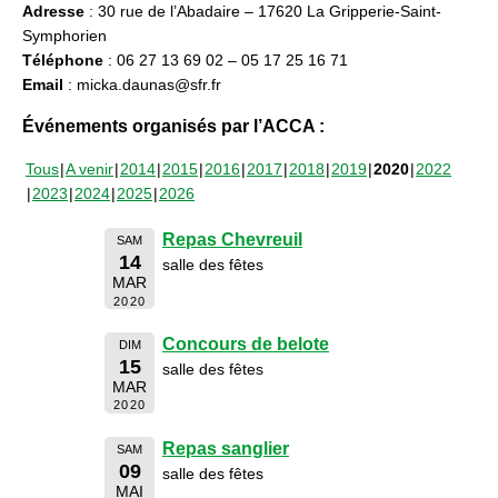
Adresse
: 30 rue de l’Abadaire – 17620 La Gripperie-Saint-
Symphorien
Téléphone
: 06 27 13 69 02 – 05 17 25 16 71
Email
: micka.daunas@sfr.fr
Événements organisés par l’ACCA :
Tous
A venir
2014
2015
2016
2017
2018
2019
2020
2022
2023
2024
2025
2026
Repas Chevreuil
SAM
14
salle des fêtes
MAR
2020
Concours de belote
DIM
15
salle des fêtes
MAR
2020
Repas sanglier
SAM
09
salle des fêtes
MAI