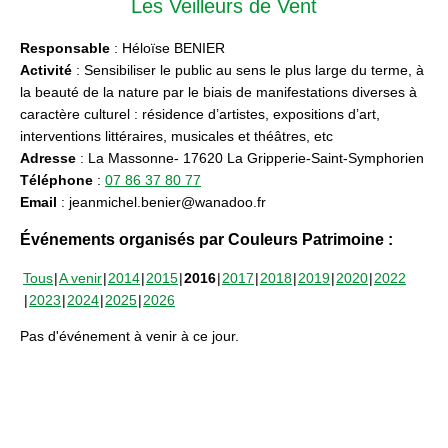
Les Veilleurs de Vent
Responsable
: Héloïse BENIER
Activité
: Sensibiliser le public au sens le plus large du terme, à
la beauté de la nature par le biais de manifestations diverses à
caractère culturel : résidence d’artistes, expositions d’art,
interventions littéraires, musicales et théâtres, etc
Adresse
: La Massonne- 17620 La Gripperie-Saint-Symphorien
Téléphone
:
07 86 37 80 77
Email
: jeanmichel.benier@wanadoo.fr
Événements organisés par Couleurs Patrimoine :
Tous
A venir
2014
2015
2016
2017
2018
2019
2020
2022
2023
2024
2025
2026
Pas d'événement à venir à ce jour.