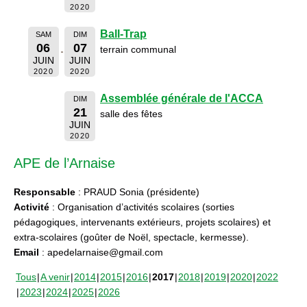
2020
Ball-Trap
SAM
DIM
06
07
terrain communal
JUIN
JUIN
2020
2020
Assemblée générale de l'ACCA
DIM
21
salle des fêtes
JUIN
2020
APE de l’Arnaise
Responsable
: PRAUD Sonia (présidente)
Activité
: Organisation d’activités scolaires (sorties
pédagogiques, intervenants extérieurs, projets scolaires) et
extra-scolaires (goûter de Noël, spectacle, kermesse).
Email
: apedelarnaise@gmail.com
Tous
A venir
2014
2015
2016
2017
2018
2019
2020
2022
2023
2024
2025
2026