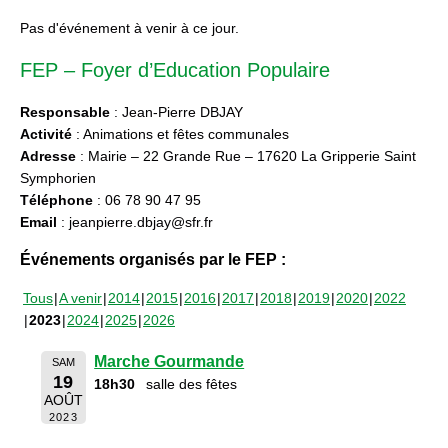
Pas d'événement à venir à ce jour.
FEP – Foyer d’Education Populaire
Responsable
: Jean-Pierre DBJAY
Activité
: Animations et fêtes communales
Adresse
: Mairie – 22 Grande Rue – 17620 La Gripperie Saint
Symphorien
Téléphone
: 06 78 90 47 95
Email
: jeanpierre.dbjay@sfr.fr
Événements organisés par le FEP :
Tous
A venir
2014
2015
2016
2017
2018
2019
2020
2022
2023
2024
2025
2026
Marche Gourmande
SAM
19
18h30
salle des fêtes
AOÛT
2023