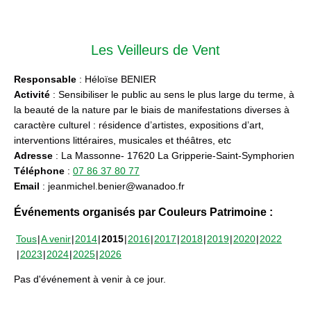
Les Veilleurs de Vent
Responsable
: Héloïse BENIER
Activité
: Sensibiliser le public au sens le plus large du terme, à
la beauté de la nature par le biais de manifestations diverses à
caractère culturel : résidence d’artistes, expositions d’art,
interventions littéraires, musicales et théâtres, etc
Adresse
: La Massonne- 17620 La Gripperie-Saint-Symphorien
Téléphone
:
07 86 37 80 77
Email
: jeanmichel.benier@wanadoo.fr
Événements organisés par Couleurs Patrimoine :
Tous
A venir
2014
2015
2016
2017
2018
2019
2020
2022
2023
2024
2025
2026
Pas d'événement à venir à ce jour.