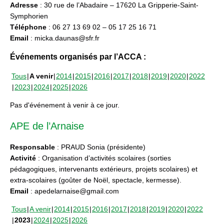
Adresse
: 30 rue de l’Abadaire – 17620 La Gripperie-Saint-
Symphorien
Téléphone
: 06 27 13 69 02 – 05 17 25 16 71
Email
: micka.daunas@sfr.fr
Événements organisés par l’ACCA :
Tous
A venir
2014
2015
2016
2017
2018
2019
2020
2022
2023
2024
2025
2026
Pas d'événement à venir à ce jour.
APE de l’Arnaise
Responsable
: PRAUD Sonia (présidente)
Activité
: Organisation d’activités scolaires (sorties
pédagogiques, intervenants extérieurs, projets scolaires) et
extra-scolaires (goûter de Noël, spectacle, kermesse).
Email
: apedelarnaise@gmail.com
Tous
A venir
2014
2015
2016
2017
2018
2019
2020
2022
2023
2024
2025
2026