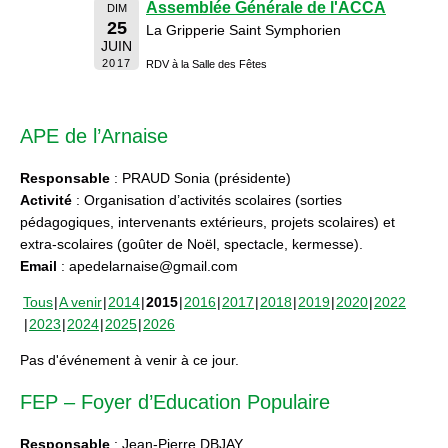
Assemblée Générale de l'ACCA
DIM
25
La Gripperie Saint Symphorien
JUIN
2017
RDV à la Salle des Fêtes
APE de l’Arnaise
Responsable
: PRAUD Sonia (présidente)
Activité
: Organisation d’activités scolaires (sorties
pédagogiques, intervenants extérieurs, projets scolaires) et
extra-scolaires (goûter de Noël, spectacle, kermesse).
Email
: apedelarnaise@gmail.com
Tous
A venir
2014
2015
2016
2017
2018
2019
2020
2022
2023
2024
2025
2026
Pas d'événement à venir à ce jour.
FEP – Foyer d’Education Populaire
Responsable
: Jean-Pierre DBJAY