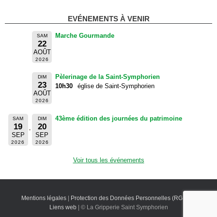
EVÉNEMENTS À VENIR
Marche Gourmande
SAM
22
AOÛT
2026
Pèlerinage de la Saint-Symphorien
DIM
23
10h30
église de Saint-Symphorien
AOÛT
2026
43ème édition des journées du patrimoine
SAM
DIM
19
20
SEP
SEP
2026
2026
Voir tous les événements
Mentions légales
|
Protection des Données Personnelles (RGPD)
|
Liens web
| © La Gripperie Saint Symphorien