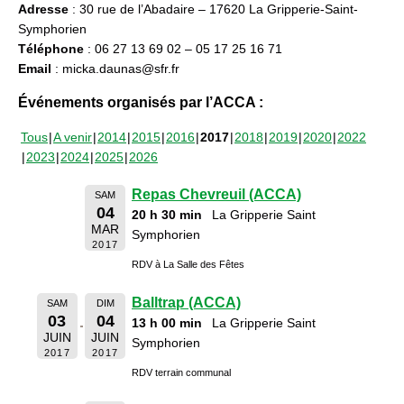
Adresse
: 30 rue de l’Abadaire – 17620 La Gripperie-Saint-
Symphorien
Téléphone
: 06 27 13 69 02 – 05 17 25 16 71
Email
: micka.daunas@sfr.fr
Événements organisés par l’ACCA :
Tous
A venir
2014
2015
2016
2017
2018
2019
2020
2022
2023
2024
2025
2026
Repas Chevreuil (ACCA)
SAM
04
20 h 30 min
La Gripperie Saint
MAR
Symphorien
2017
RDV à La Salle des Fêtes
Balltrap (ACCA)
SAM
DIM
03
04
13 h 00 min
La Gripperie Saint
JUIN
JUIN
Symphorien
2017
2017
RDV terrain communal