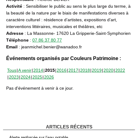
Activité
: Sensibiliser le public au sens le plus large du terme, à
la beauté de la nature par le biais de manifestations diverses à
caractère culturel : résidence d’artistes, expositions d’art,
interventions littéraires, musicales et théâtres, etc
Adresse
: La Massonne- 17620 La Gripperie-Saint-Symphorien
Téléphone
:
07 86 37 80 77
Email
: jeanmichel.benier@wanadoo.fr
Événements organisés par Couleurs Patrimoine :
Tous
A venir
2014
2015
2016
2017
2018
2019
2020
2022
2023
2024
2025
2026
Pas d'événement à venir à ce jour.
ARTICLES RÉCENTS
Alerte renforcée sur l’eau potable