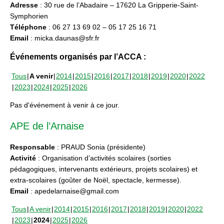
Adresse
: 30 rue de l’Abadaire – 17620 La Gripperie-Saint-
Symphorien
Téléphone
: 06 27 13 69 02 – 05 17 25 16 71
Email
: micka.daunas@sfr.fr
Événements organisés par l’ACCA :
Tous
A venir
2014
2015
2016
2017
2018
2019
2020
2022
2023
2024
2025
2026
Pas d'événement à venir à ce jour.
APE de l’Arnaise
Responsable
: PRAUD Sonia (présidente)
Activité
: Organisation d’activités scolaires (sorties
pédagogiques, intervenants extérieurs, projets scolaires) et
extra-scolaires (goûter de Noël, spectacle, kermesse).
Email
: apedelarnaise@gmail.com
Tous
A venir
2014
2015
2016
2017
2018
2019
2020
2022
2023
2024
2025
2026