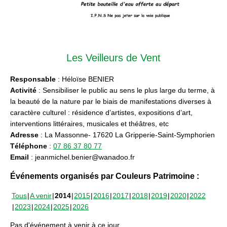
Les Veilleurs de Vent
Responsable
: Héloïse BENIER
Activité
: Sensibiliser le public au sens le plus large du terme, à
la beauté de la nature par le biais de manifestations diverses à
caractère culturel : résidence d’artistes, expositions d’art,
interventions littéraires, musicales et théâtres, etc
Adresse
: La Massonne- 17620 La Gripperie-Saint-Symphorien
Téléphone
:
07 86 37 80 77
Email
: jeanmichel.benier@wanadoo.fr
Événements organisés par Couleurs Patrimoine :
Tous
A venir
2014
2015
2016
2017
2018
2019
2020
2022
2023
2024
2025
2026
Pas d'événement à venir à ce jour.