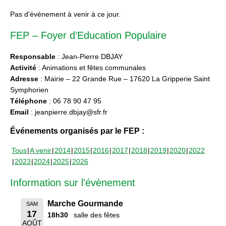
Pas d'événement à venir à ce jour.
FEP – Foyer d’Education Populaire
Responsable
: Jean-Pierre DBJAY
Activité
: Animations et fêtes communales
Adresse
: Mairie – 22 Grande Rue – 17620 La Gripperie Saint
Symphorien
Téléphone
: 06 78 90 47 95
Email
: jeanpierre.dbjay@sfr.fr
Événements organisés par le FEP :
Tous
A venir
2014
2015
2016
2017
2018
2019
2020
2022
2023
2024
2025
2026
Information sur l'évènement
Marche Gourmande
SAM
17
18h30
salle des fêtes
AOÛT