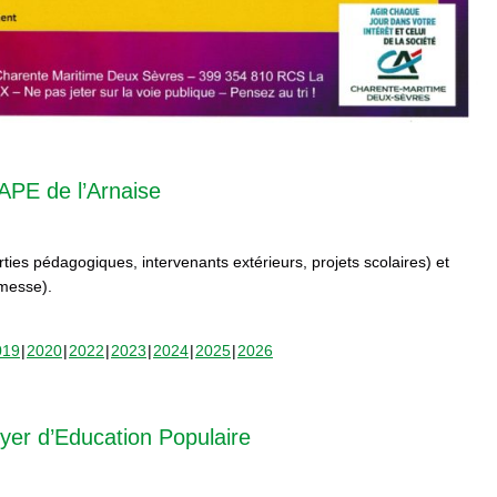
APE de l’Arnaise
orties pédagogiques, intervenants extérieurs, projets scolaires) et
rmesse).
019
2020
2022
2023
2024
2025
2026
yer d’Education Populaire