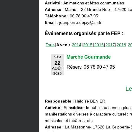
Activité
: Animations et fêtes communales
Adresse
: Mairie – 22 Grande Rue – 17620 La
Téléphone
: 06 78 90 47 95
Email
: jeanpierre.dbjay@sfr.fr
Événements organisés par le FEP :
Tous
A venir
2014
2015
2016
2017
2018
2
Marche Gourmande
SAM
22
Réserv. 06 78 90 47 95
AOÛT
2026
Le
Responsable
: Héloïse BENIER
Activité
: Sensibiliser le public au sens le plus
manifestations diverses à caractère culturel : ré
musicales et théâtres, etc
Adresse
: La Massonne- 17620 La Gripperie-