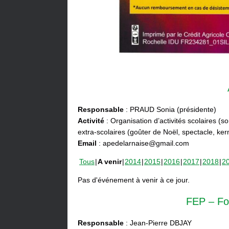
Responsable
: PRAUD Sonia (présidente)
Activité
: Organisation d’activités scolaires (s
extra-scolaires (goûter de Noël, spectacle, ke
Email
: apedelarnaise@gmail.com
Tous
A venir
2014
2015
2016
2017
2018
2
Pas d'événement à venir à ce jour.
FEP – Fo
Responsable
: Jean-Pierre DBJAY