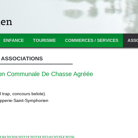
ENFANCE
TOURISME
COMMERCES / SERVICES
ASS
ASSOCIATIONS
ion Communale De Chasse Agréée
 trap, concours belote).
ipperie-Saint-Symphorien
19
2020
2022
2023
2024
2025
2026