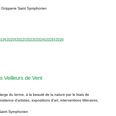
 Gripperie Saint Symphorien
019
2020
2022
2023
2024
2025
2026
s Veilleurs de Vent
 large du terme, à la beauté de la nature par le biais de
sidence d’artistes, expositions d’art, interventions littéraires,
Saint-Symphorien