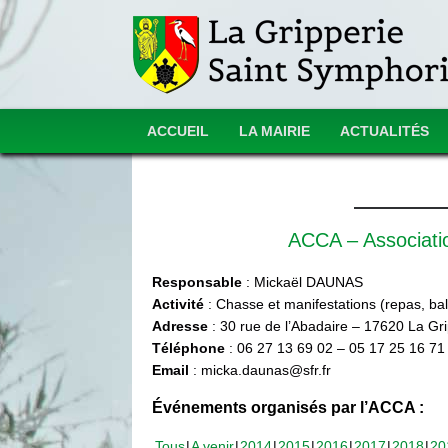
ACCUEIL
LA MAIRIE
ACTUALITÉS
ACCA – Associat
Responsable
: Mickaël DAUNAS
Activité
: Chasse et manifestations (repas, ball
Adresse
: 30 rue de l’Abadaire – 17620 La Gr
Téléphone
: 06 27 13 69 02 – 05 17 25 16 71
Email
: micka.daunas@sfr.fr
Événements organisés par l’ACCA :
Tous
A venir
2014
2015
2016
2017
2018
20