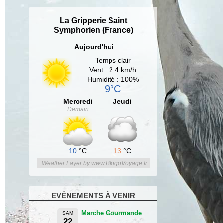
La Gripperie Saint
Symphorien (France)
Aujourd'hui
Temps clair
Vent : 2.4 km/h
Humidité : 100%
9°C
Mercredi
Jeudi
Demain
10
°C
13
°C
Weather Layer by www.BlogoVoyage.fr
EVÉNEMENTS À VENIR
Marche Gourmande
SAM
22