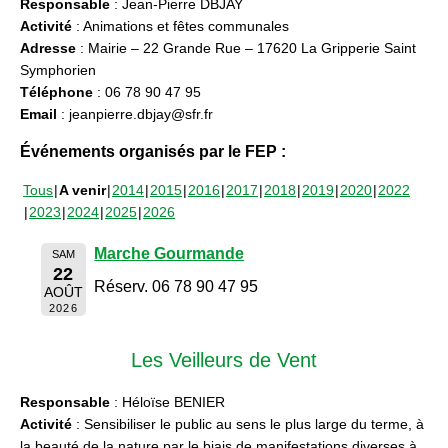
Responsable
: Jean-Pierre DBJAY
Activité
: Animations et fêtes communales
Adresse
: Mairie – 22 Grande Rue – 17620 La Gripperie Saint
Symphorien
Téléphone
: 06 78 90 47 95
Email
: jeanpierre.dbjay@sfr.fr
Événements organisés par le FEP :
Tous
A venir
2014
2015
2016
2017
2018
2019
2020
2022
2023
2024
2025
2026
Marche Gourmande
SAM
22
Réserv. 06 78 90 47 95
AOÛT
2026
Les Veilleurs de Vent
Responsable
: Héloïse BENIER
Activité
: Sensibiliser le public au sens le plus large du terme, à
la beauté de la nature par le biais de manifestations diverses à