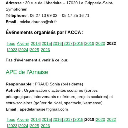
Adresse
: 30 rue de l’Abadaire – 17620 La Gripperie-Saint-
Symphorien
Téléphone
: 06 27 13 69 02 – 05 17 25 16 71
Email
: micka.daunas@sfr.fr
Événements organisés par l’ACCA :
Tous
A venir
2014
2015
2016
2017
2018
2019
2020
2022
2023
2024
2025
2026
Pas d'événement à venir à ce jour.
APE de l’Arnaise
Responsable
: PRAUD Sonia (présidente)
Activité
: Organisation d’activités scolaires (sorties
pédagogiques, intervenants extérieurs, projets scolaires) et
extra-scolaires (goûter de Noël, spectacle, kermesse).
Email
: apedelarnaise@gmail.com
Tous
A venir
2014
2015
2016
2017
2018
2019
2020
2022
2023
2024
2025
2026