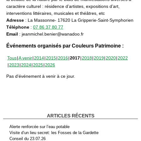
caractère culturel : résidence d’artistes, expositions d’art,
interventions littéraires, musicales et théâtres, etc
Adresse
: La Massonne- 17620 La Gripperie-Saint-Symphorien
Téléphone
:
07 86 37 80 77
Email
: jeanmichel.benier@wanadoo.fr
Événements organisés par Couleurs Patrimoine :
Tous
A venir
2014
2015
2016
2017
2018
2019
2020
2022
2023
2024
2025
2026
Pas d'événement à venir à ce jour.
ARTICLES RÉCENTS
Alerte renforcée sur l’eau potable
Visite d’un lieu secret: les Fosses de la Gardette
Conseil du 23.07.26