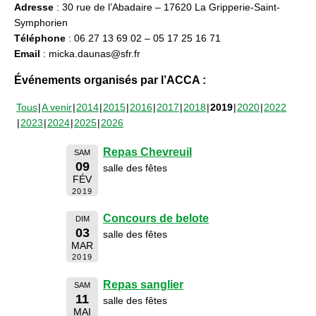
Adresse
: 30 rue de l’Abadaire – 17620 La Gripperie-Saint-
Symphorien
Téléphone
: 06 27 13 69 02 – 05 17 25 16 71
Email
: micka.daunas@sfr.fr
Événements organisés par l’ACCA :
Tous
A venir
2014
2015
2016
2017
2018
2019
2020
2022
2023
2024
2025
2026
Repas Chevreuil
SAM
09
salle des fêtes
FÉV
2019
Concours de belote
DIM
03
salle des fêtes
MAR
2019
Repas sanglier
SAM
11
salle des fêtes
MAI