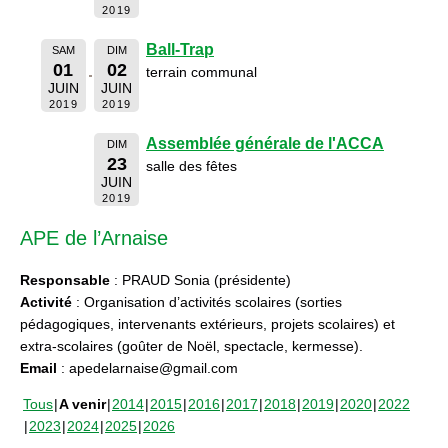
2019
Ball-Trap
SAM
DIM
01
02
terrain communal
JUIN
JUIN
2019
2019
Assemblée générale de l'ACCA
DIM
23
salle des fêtes
JUIN
2019
APE de l’Arnaise
Responsable
: PRAUD Sonia (présidente)
Activité
: Organisation d’activités scolaires (sorties
pédagogiques, intervenants extérieurs, projets scolaires) et
extra-scolaires (goûter de Noël, spectacle, kermesse).
Email
: apedelarnaise@gmail.com
Tous
A venir
2014
2015
2016
2017
2018
2019
2020
2022
2023
2024
2025
2026