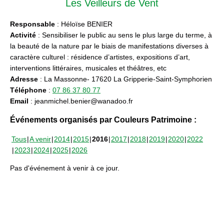
Les Veilleurs de Vent
Responsable
: Héloïse BENIER
Activité
: Sensibiliser le public au sens le plus large du terme, à
la beauté de la nature par le biais de manifestations diverses à
caractère culturel : résidence d’artistes, expositions d’art,
interventions littéraires, musicales et théâtres, etc
Adresse
: La Massonne- 17620 La Gripperie-Saint-Symphorien
Téléphone
:
07 86 37 80 77
Email
: jeanmichel.benier@wanadoo.fr
Événements organisés par Couleurs Patrimoine :
Tous
A venir
2014
2015
2016
2017
2018
2019
2020
2022
2023
2024
2025
2026
Pas d'événement à venir à ce jour.