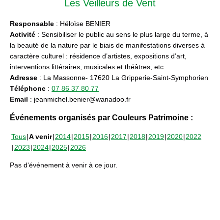
Les Veilleurs de Vent
Responsable
: Héloïse BENIER
Activité
: Sensibiliser le public au sens le plus large du terme, à
la beauté de la nature par le biais de manifestations diverses à
caractère culturel : résidence d’artistes, expositions d’art,
interventions littéraires, musicales et théâtres, etc
Adresse
: La Massonne- 17620 La Gripperie-Saint-Symphorien
Téléphone
:
07 86 37 80 77
Email
: jeanmichel.benier@wanadoo.fr
Événements organisés par Couleurs Patrimoine :
Tous
A venir
2014
2015
2016
2017
2018
2019
2020
2022
2023
2024
2025
2026
Pas d'événement à venir à ce jour.