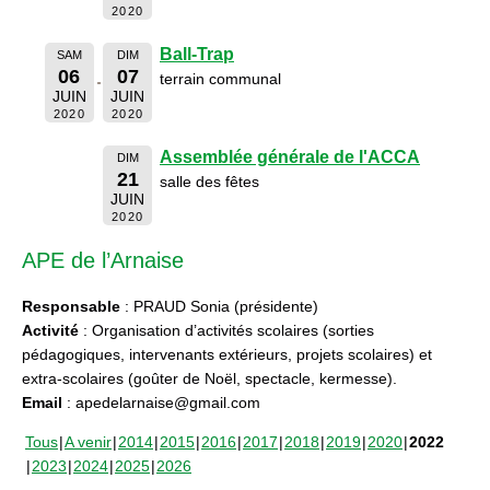
2020
Ball-Trap
SAM
DIM
06
07
terrain communal
JUIN
JUIN
2020
2020
Assemblée générale de l'ACCA
DIM
21
salle des fêtes
JUIN
2020
APE de l’Arnaise
Responsable
: PRAUD Sonia (présidente)
Activité
: Organisation d’activités scolaires (sorties
pédagogiques, intervenants extérieurs, projets scolaires) et
extra-scolaires (goûter de Noël, spectacle, kermesse).
Email
: apedelarnaise@gmail.com
Tous
A venir
2014
2015
2016
2017
2018
2019
2020
2022
2023
2024
2025
2026