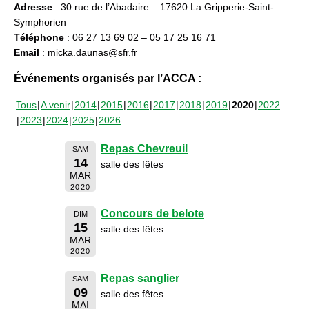
Adresse
: 30 rue de l’Abadaire – 17620 La Gripperie-Saint-
Symphorien
Téléphone
: 06 27 13 69 02 – 05 17 25 16 71
Email
: micka.daunas@sfr.fr
Événements organisés par l’ACCA :
Tous
A venir
2014
2015
2016
2017
2018
2019
2020
2022
2023
2024
2025
2026
Repas Chevreuil
SAM
14
salle des fêtes
MAR
2020
Concours de belote
DIM
15
salle des fêtes
MAR
2020
Repas sanglier
SAM
09
salle des fêtes
MAI