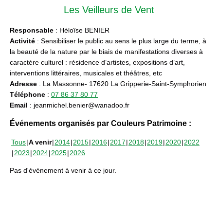
Les Veilleurs de Vent
Responsable
: Héloïse BENIER
Activité
: Sensibiliser le public au sens le plus large du terme, à
la beauté de la nature par le biais de manifestations diverses à
caractère culturel : résidence d’artistes, expositions d’art,
interventions littéraires, musicales et théâtres, etc
Adresse
: La Massonne- 17620 La Gripperie-Saint-Symphorien
Téléphone
:
07 86 37 80 77
Email
: jeanmichel.benier@wanadoo.fr
Événements organisés par Couleurs Patrimoine :
Tous
A venir
2014
2015
2016
2017
2018
2019
2020
2022
2023
2024
2025
2026
Pas d'événement à venir à ce jour.