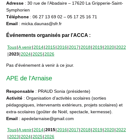
Adresse
: 30 rue de l’Abadaire – 17620 La Gripperie-Saint-
Symphorien
Téléphone
: 06 27 13 69 02 – 05 17 25 16 71
Email
: micka.daunas@sfr.fr
Événements organisés par l’ACCA :
Tous
A venir
2014
2015
2016
2017
2018
2019
2020
2022
2023
2024
2025
2026
Pas d'événement à venir à ce jour.
APE de l’Arnaise
Responsable
: PRAUD Sonia (présidente)
Activité
: Organisation d’activités scolaires (sorties
pédagogiques, intervenants extérieurs, projets scolaires) et
extra-scolaires (goûter de Noël, spectacle, kermesse).
Email
: apedelarnaise@gmail.com
Tous
A venir
2014
2015
2016
2017
2018
2019
2020
2022
2023
2024
2025
2026