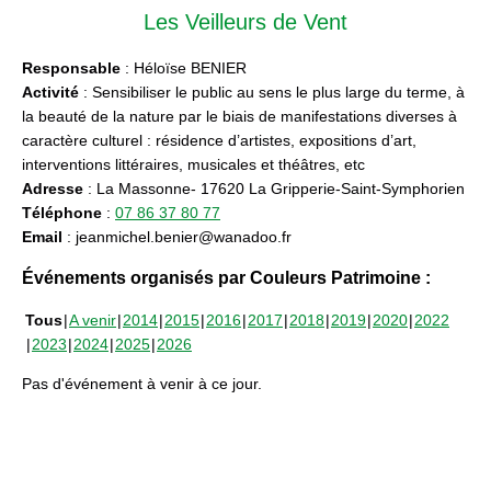
Les Veilleurs de Vent
Responsable
: Héloïse BENIER
Activité
: Sensibiliser le public au sens le plus large du terme, à
la beauté de la nature par le biais de manifestations diverses à
caractère culturel : résidence d’artistes, expositions d’art,
interventions littéraires, musicales et théâtres, etc
Adresse
: La Massonne- 17620 La Gripperie-Saint-Symphorien
Téléphone
:
07 86 37 80 77
Email
: jeanmichel.benier@wanadoo.fr
Événements organisés par Couleurs Patrimoine :
Tous
A venir
2014
2015
2016
2017
2018
2019
2020
2022
2023
2024
2025
2026
Pas d'événement à venir à ce jour.