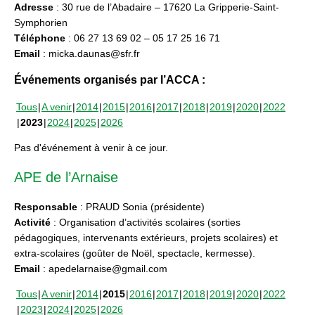
Adresse
: 30 rue de l’Abadaire – 17620 La Gripperie-Saint-
Symphorien
Téléphone
: 06 27 13 69 02 – 05 17 25 16 71
Email
: micka.daunas@sfr.fr
Événements organisés par l’ACCA :
Tous
A venir
2014
2015
2016
2017
2018
2019
2020
2022
2023
2024
2025
2026
Pas d'événement à venir à ce jour.
APE de l’Arnaise
Responsable
: PRAUD Sonia (présidente)
Activité
: Organisation d’activités scolaires (sorties
pédagogiques, intervenants extérieurs, projets scolaires) et
extra-scolaires (goûter de Noël, spectacle, kermesse).
Email
: apedelarnaise@gmail.com
Tous
A venir
2014
2015
2016
2017
2018
2019
2020
2022
2023
2024
2025
2026