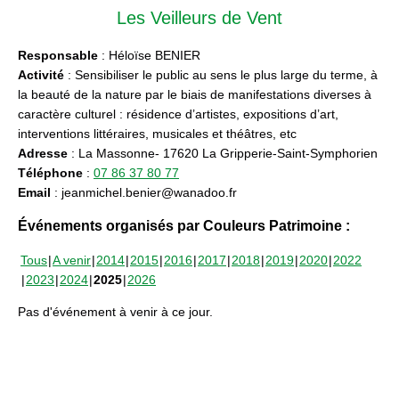
Les Veilleurs de Vent
Responsable
: Héloïse BENIER
Activité
: Sensibiliser le public au sens le plus large du terme, à
la beauté de la nature par le biais de manifestations diverses à
caractère culturel : résidence d’artistes, expositions d’art,
interventions littéraires, musicales et théâtres, etc
Adresse
: La Massonne- 17620 La Gripperie-Saint-Symphorien
Téléphone
:
07 86 37 80 77
Email
: jeanmichel.benier@wanadoo.fr
Événements organisés par Couleurs Patrimoine :
Tous
A venir
2014
2015
2016
2017
2018
2019
2020
2022
2023
2024
2025
2026
Pas d'événement à venir à ce jour.