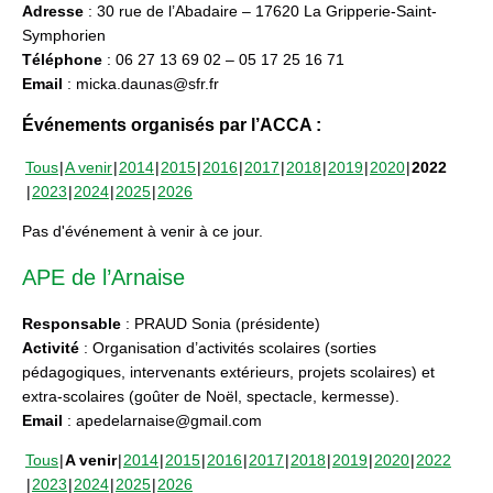
Adresse
: 30 rue de l’Abadaire – 17620 La Gripperie-Saint-
Symphorien
Téléphone
: 06 27 13 69 02 – 05 17 25 16 71
Email
: micka.daunas@sfr.fr
Événements organisés par l’ACCA :
Tous
A venir
2014
2015
2016
2017
2018
2019
2020
2022
2023
2024
2025
2026
Pas d'événement à venir à ce jour.
APE de l’Arnaise
Responsable
: PRAUD Sonia (présidente)
Activité
: Organisation d’activités scolaires (sorties
pédagogiques, intervenants extérieurs, projets scolaires) et
extra-scolaires (goûter de Noël, spectacle, kermesse).
Email
: apedelarnaise@gmail.com
Tous
A venir
2014
2015
2016
2017
2018
2019
2020
2022
2023
2024
2025
2026