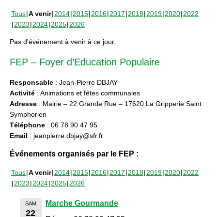
Tous
A venir
2014
2015
2016
2017
2018
2019
2020
2022
2023
2024
2025
2026
Pas d'événement à venir à ce jour.
FEP – Foyer d’Education Populaire
Responsable
: Jean-Pierre DBJAY
Activité
: Animations et fêtes communales
Adresse
: Mairie – 22 Grande Rue – 17620 La Gripperie Saint
Symphorien
Téléphone
: 06 78 90 47 95
Email
: jeanpierre.dbjay@sfr.fr
Événements organisés par le FEP :
Tous
A venir
2014
2015
2016
2017
2018
2019
2020
2022
2023
2024
2025
2026
Marche Gourmande
SAM
22