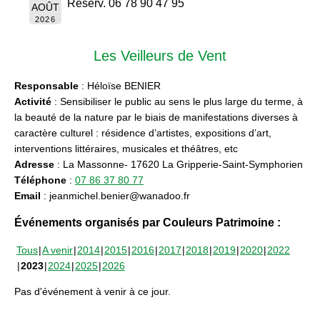
Réserv. 06 78 90 47 95
AOÛT
2026
Les Veilleurs de Vent
Responsable
: Héloïse BENIER
Activité
: Sensibiliser le public au sens le plus large du terme, à
la beauté de la nature par le biais de manifestations diverses à
caractère culturel : résidence d’artistes, expositions d’art,
interventions littéraires, musicales et théâtres, etc
Adresse
: La Massonne- 17620 La Gripperie-Saint-Symphorien
Téléphone
:
07 86 37 80 77
Email
: jeanmichel.benier@wanadoo.fr
Événements organisés par Couleurs Patrimoine :
Tous
A venir
2014
2015
2016
2017
2018
2019
2020
2022
2023
2024
2025
2026
Pas d'événement à venir à ce jour.