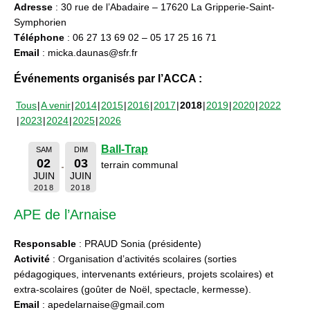
Adresse
: 30 rue de l’Abadaire – 17620 La Gripperie-Saint-
Symphorien
Téléphone
: 06 27 13 69 02 – 05 17 25 16 71
Email
: micka.daunas@sfr.fr
Événements organisés par l’ACCA :
Tous
A venir
2014
2015
2016
2017
2018
2019
2020
2022
2023
2024
2025
2026
Ball-Trap
SAM
DIM
02
03
terrain communal
JUIN
JUIN
2018
2018
APE de l’Arnaise
Responsable
: PRAUD Sonia (présidente)
Activité
: Organisation d’activités scolaires (sorties
pédagogiques, intervenants extérieurs, projets scolaires) et
extra-scolaires (goûter de Noël, spectacle, kermesse).
Email
: apedelarnaise@gmail.com