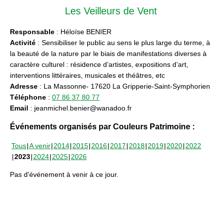
Les Veilleurs de Vent
Responsable
: Héloïse BENIER
Activité
: Sensibiliser le public au sens le plus large du terme, à
la beauté de la nature par le biais de manifestations diverses à
caractère culturel : résidence d’artistes, expositions d’art,
interventions littéraires, musicales et théâtres, etc
Adresse
: La Massonne- 17620 La Gripperie-Saint-Symphorien
Téléphone
:
07 86 37 80 77
Email
: jeanmichel.benier@wanadoo.fr
Événements organisés par Couleurs Patrimoine :
Tous
A venir
2014
2015
2016
2017
2018
2019
2020
2022
2023
2024
2025
2026
Pas d'événement à venir à ce jour.