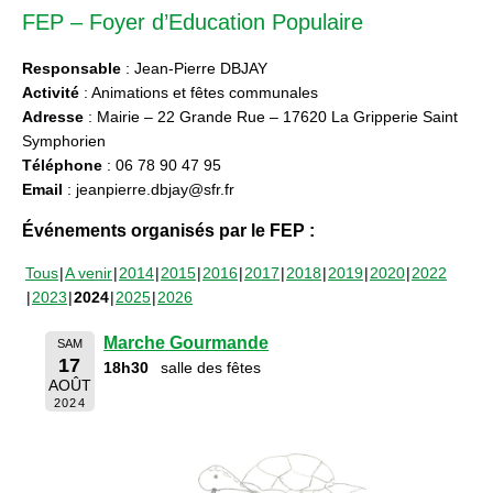
FEP – Foyer d’Education Populaire
Responsable
: Jean-Pierre DBJAY
Activité
: Animations et fêtes communales
Adresse
: Mairie – 22 Grande Rue – 17620 La Gripperie Saint
Symphorien
Téléphone
: 06 78 90 47 95
Email
: jeanpierre.dbjay@sfr.fr
Événements organisés par le FEP :
Tous
A venir
2014
2015
2016
2017
2018
2019
2020
2022
2023
2024
2025
2026
Marche Gourmande
SAM
17
18h30
salle des fêtes
AOÛT
2024