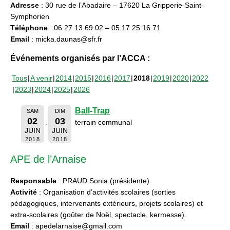
Adresse
: 30 rue de l’Abadaire – 17620 La Gripperie-Saint-
Symphorien
Téléphone
: 06 27 13 69 02 – 05 17 25 16 71
Email
: micka.daunas@sfr.fr
Événements organisés par l’ACCA :
Tous
A venir
2014
2015
2016
2017
2018
2019
2020
2022
2023
2024
2025
2026
Ball-Trap
SAM
DIM
02
03
terrain communal
JUIN
JUIN
2018
2018
APE de l’Arnaise
Responsable
: PRAUD Sonia (présidente)
Activité
: Organisation d’activités scolaires (sorties
pédagogiques, intervenants extérieurs, projets scolaires) et
extra-scolaires (goûter de Noël, spectacle, kermesse).
Email
: apedelarnaise@gmail.com