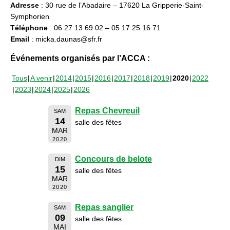
Adresse
: 30 rue de l’Abadaire – 17620 La Gripperie-Saint-
Symphorien
Téléphone
: 06 27 13 69 02 – 05 17 25 16 71
Email
: micka.daunas@sfr.fr
Événements organisés par l’ACCA :
Tous
A venir
2014
2015
2016
2017
2018
2019
2020
2022
2023
2024
2025
2026
Repas Chevreuil
SAM
14
salle des fêtes
MAR
2020
Concours de belote
DIM
15
salle des fêtes
MAR
2020
Repas sanglier
SAM
09
salle des fêtes
MAI