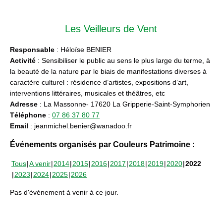
Les Veilleurs de Vent
Responsable
: Héloïse BENIER
Activité
: Sensibiliser le public au sens le plus large du terme, à
la beauté de la nature par le biais de manifestations diverses à
caractère culturel : résidence d’artistes, expositions d’art,
interventions littéraires, musicales et théâtres, etc
Adresse
: La Massonne- 17620 La Gripperie-Saint-Symphorien
Téléphone
:
07 86 37 80 77
Email
: jeanmichel.benier@wanadoo.fr
Événements organisés par Couleurs Patrimoine :
Tous
A venir
2014
2015
2016
2017
2018
2019
2020
2022
2023
2024
2025
2026
Pas d'événement à venir à ce jour.