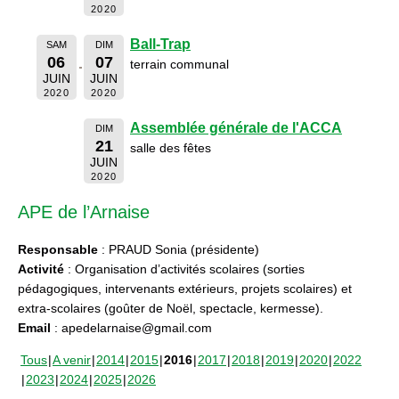
2020
Ball-Trap
SAM
DIM
06
07
terrain communal
JUIN
JUIN
2020
2020
Assemblée générale de l'ACCA
DIM
21
salle des fêtes
JUIN
2020
APE de l’Arnaise
Responsable
: PRAUD Sonia (présidente)
Activité
: Organisation d’activités scolaires (sorties
pédagogiques, intervenants extérieurs, projets scolaires) et
extra-scolaires (goûter de Noël, spectacle, kermesse).
Email
: apedelarnaise@gmail.com
Tous
A venir
2014
2015
2016
2017
2018
2019
2020
2022
2023
2024
2025
2026