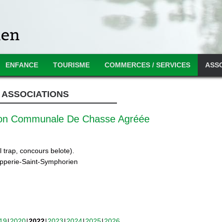
ENFANCE
TOURISME
COMMERCES / SERVICES
ASS
ASSOCIATIONS
ion Communale De Chasse Agréée
 trap, concours belote).
ipperie-Saint-Symphorien
19
2020
2022
2023
2024
2025
2026