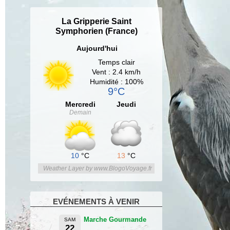
La Gripperie Saint
Symphorien (France)
Aujourd'hui
Temps clair
Vent : 2.4 km/h
Humidité : 100%
9°C
Mercredi
Jeudi
Demain
10
°C
13
°C
Weather Layer by www.BlogoVoyage.fr
EVÉNEMENTS À VENIR
Marche Gourmande
SAM
22