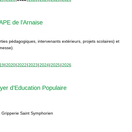
APE de l’Arnaise
orties pédagogiques, intervenants extérieurs, projets scolaires) et
rmesse).
19
2020
2022
2023
2024
2025
2026
yer d’Education Populaire
 Gripperie Saint Symphorien