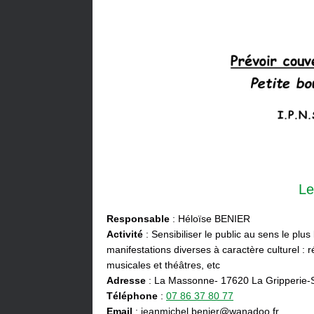
Le
Responsable
: Héloïse BENIER
Activité
: Sensibiliser le public au sens le plus
manifestations diverses à caractère culturel : ré
musicales et théâtres, etc
Adresse
: La Massonne- 17620 La Gripperie-
Téléphone
:
07 86 37 80 77
Email
: jeanmichel.benier@wanadoo.fr