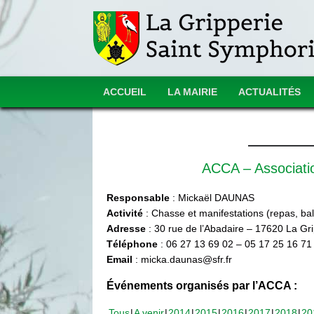
ACCUEIL
LA MAIRIE
ACTUALITÉS
ACCA – Associat
Responsable
: Mickaël DAUNAS
Activité
: Chasse et manifestations (repas, ball
Adresse
: 30 rue de l’Abadaire – 17620 La Gr
Téléphone
: 06 27 13 69 02 – 05 17 25 16 71
Email
: micka.daunas@sfr.fr
Événements organisés par l’ACCA :
Tous
A venir
2014
2015
2016
2017
2018
20