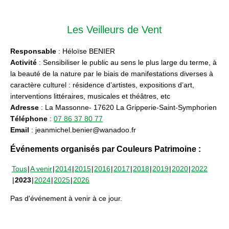
Les Veilleurs de Vent
Responsable
: Héloïse BENIER
Activité
: Sensibiliser le public au sens le plus large du terme, à
la beauté de la nature par le biais de manifestations diverses à
caractère culturel : résidence d’artistes, expositions d’art,
interventions littéraires, musicales et théâtres, etc
Adresse
: La Massonne- 17620 La Gripperie-Saint-Symphorien
Téléphone
:
07 86 37 80 77
Email
: jeanmichel.benier@wanadoo.fr
Événements organisés par Couleurs Patrimoine :
Tous
A venir
2014
2015
2016
2017
2018
2019
2020
2022
2023
2024
2025
2026
Pas d'événement à venir à ce jour.