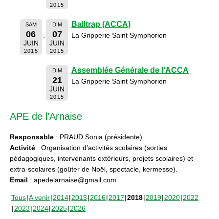
2015
Balltrap (ACCA)
SAM
DIM
06
07
La Gripperie Saint Symphorien
JUIN
JUIN
2015
2015
Assemblée Générale de l'ACCA
DIM
21
La Gripperie Saint Symphorien
JUIN
2015
APE de l’Arnaise
Responsable
: PRAUD Sonia (présidente)
Activité
: Organisation d’activités scolaires (sorties
pédagogiques, intervenants extérieurs, projets scolaires) et
extra-scolaires (goûter de Noël, spectacle, kermesse).
Email
: apedelarnaise@gmail.com
Tous
A venir
2014
2015
2016
2017
2018
2019
2020
2022
2023
2024
2025
2026