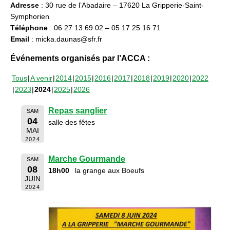
Adresse
: 30 rue de l’Abadaire – 17620 La Gripperie-Saint-
Symphorien
Téléphone
: 06 27 13 69 02 – 05 17 25 16 71
Email
: micka.daunas@sfr.fr
Événements organisés par l’ACCA :
Tous
A venir
2014
2015
2016
2017
2018
2019
2020
2022
2023
2024
2025
2026
Repas sanglier
SAM
04
salle des fêtes
MAI
2024
Marche Gourmande
SAM
08
18h00
la grange aux Boeufs
JUIN
2024