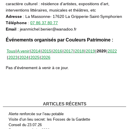
caractère culturel : résidence d’artistes, expositions d’art,
interventions littéraires, musicales et théâtres, etc
Adresse
: La Massonne- 17620 La Gripperie-Saint-Symphorien
Téléphone
:
07 86 37 80 77
Email
: jeanmichel.benier@wanadoo.fr
Événements organisés par Couleurs Patrimoine :
Tous
A venir
2014
2015
2016
2017
2018
2019
2020
2022
2023
2024
2025
2026
Pas d'événement à venir à ce jour.
ARTICLES RÉCENTS
Alerte renforcée sur l’eau potable
Visite d’un lieu secret: les Fosses de la Gardette
Conseil du 23.07.26