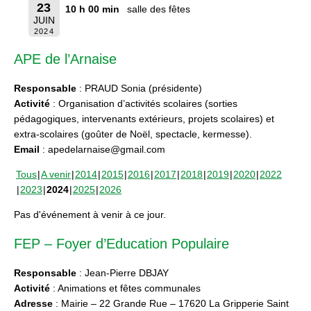
23
10 h 00 min
salle des fêtes
JUIN
2024
APE de l’Arnaise
Responsable
: PRAUD Sonia (présidente)
Activité
: Organisation d’activités scolaires (sorties
pédagogiques, intervenants extérieurs, projets scolaires) et
extra-scolaires (goûter de Noël, spectacle, kermesse).
Email
: apedelarnaise@gmail.com
Tous
A venir
2014
2015
2016
2017
2018
2019
2020
2022
2023
2024
2025
2026
Pas d'événement à venir à ce jour.
FEP – Foyer d’Education Populaire
Responsable
: Jean-Pierre DBJAY
Activité
: Animations et fêtes communales
Adresse
: Mairie – 22 Grande Rue – 17620 La Gripperie Saint