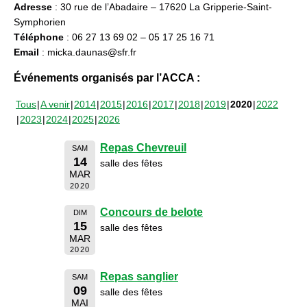
Adresse
: 30 rue de l’Abadaire – 17620 La Gripperie-Saint-
Symphorien
Téléphone
: 06 27 13 69 02 – 05 17 25 16 71
Email
: micka.daunas@sfr.fr
Événements organisés par l’ACCA :
Tous
A venir
2014
2015
2016
2017
2018
2019
2020
2022
2023
2024
2025
2026
Repas Chevreuil
SAM
14
salle des fêtes
MAR
2020
Concours de belote
DIM
15
salle des fêtes
MAR
2020
Repas sanglier
SAM
09
salle des fêtes
MAI