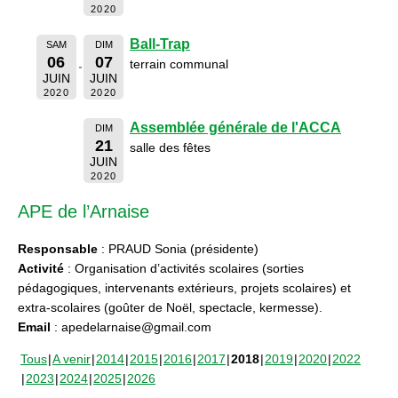
2020
Ball-Trap
SAM
DIM
06
07
terrain communal
JUIN
JUIN
2020
2020
Assemblée générale de l'ACCA
DIM
21
salle des fêtes
JUIN
2020
APE de l’Arnaise
Responsable
: PRAUD Sonia (présidente)
Activité
: Organisation d’activités scolaires (sorties
pédagogiques, intervenants extérieurs, projets scolaires) et
extra-scolaires (goûter de Noël, spectacle, kermesse).
Email
: apedelarnaise@gmail.com
Tous
A venir
2014
2015
2016
2017
2018
2019
2020
2022
2023
2024
2025
2026