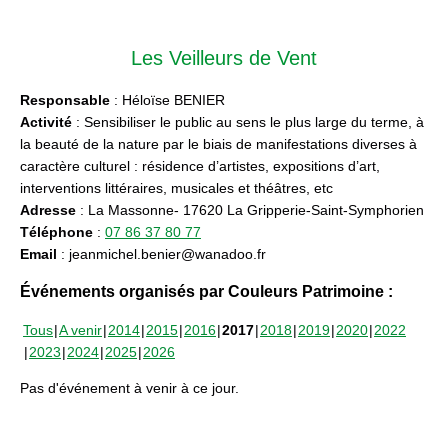
Les Veilleurs de Vent
Responsable
: Héloïse BENIER
Activité
: Sensibiliser le public au sens le plus large du terme, à
la beauté de la nature par le biais de manifestations diverses à
caractère culturel : résidence d’artistes, expositions d’art,
interventions littéraires, musicales et théâtres, etc
Adresse
: La Massonne- 17620 La Gripperie-Saint-Symphorien
Téléphone
:
07 86 37 80 77
Email
: jeanmichel.benier@wanadoo.fr
Événements organisés par Couleurs Patrimoine :
Tous
A venir
2014
2015
2016
2017
2018
2019
2020
2022
2023
2024
2025
2026
Pas d'événement à venir à ce jour.