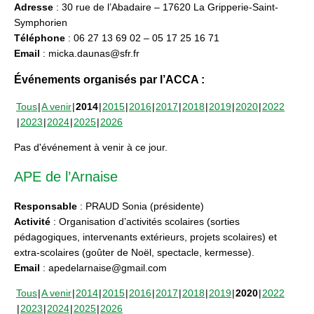
Adresse
: 30 rue de l’Abadaire – 17620 La Gripperie-Saint-
Symphorien
Téléphone
: 06 27 13 69 02 – 05 17 25 16 71
Email
: micka.daunas@sfr.fr
Événements organisés par l’ACCA :
Tous
A venir
2014
2015
2016
2017
2018
2019
2020
2022
2023
2024
2025
2026
Pas d'événement à venir à ce jour.
APE de l’Arnaise
Responsable
: PRAUD Sonia (présidente)
Activité
: Organisation d’activités scolaires (sorties
pédagogiques, intervenants extérieurs, projets scolaires) et
extra-scolaires (goûter de Noël, spectacle, kermesse).
Email
: apedelarnaise@gmail.com
Tous
A venir
2014
2015
2016
2017
2018
2019
2020
2022
2023
2024
2025
2026