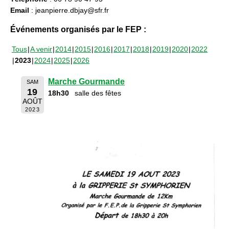
Email
: jeanpierre.dbjay@sfr.fr
Événements organisés par le FEP :
Tous
A venir
2014
2015
2016
2017
2018
2019
2020
2022
2023
2024
2025
2026
Marche Gourmande
SAM
19
18h30
salle des fêtes
AOÛT
2023