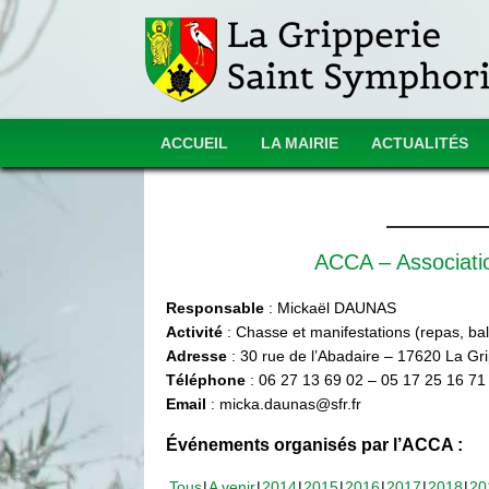
ACCUEIL
LA MAIRIE
ACTUALITÉS
ACCA – Associat
Responsable
: Mickaël DAUNAS
Activité
: Chasse et manifestations (repas, ball
Adresse
: 30 rue de l’Abadaire – 17620 La Gr
Téléphone
: 06 27 13 69 02 – 05 17 25 16 71
Email
: micka.daunas@sfr.fr
Événements organisés par l’ACCA :
Tous
A venir
2014
2015
2016
2017
2018
20