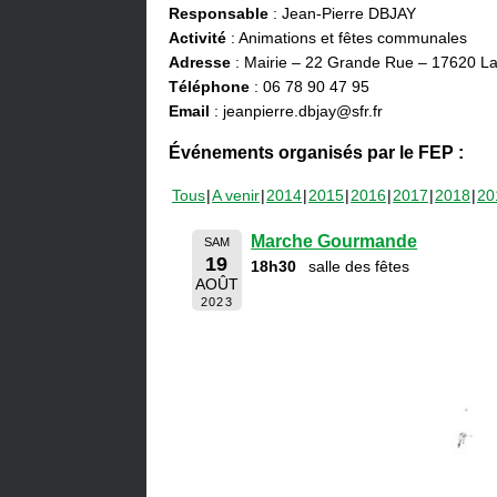
Responsable
: Jean-Pierre DBJAY
Activité
: Animations et fêtes communales
Adresse
: Mairie – 22 Grande Rue – 17620 La
Téléphone
: 06 78 90 47 95
Email
: jeanpierre.dbjay@sfr.fr
Événements organisés par le FEP :
Tous
A venir
2014
2015
2016
2017
2018
20
Marche Gourmande
SAM
19
18h30
salle des fêtes
AOÛT
2023