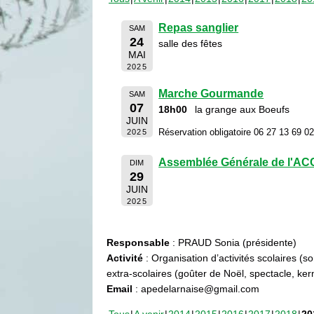
Repas sanglier
SAM
24
salle des fêtes
MAI
2025
Marche Gourmande
SAM
07
18h00
la grange aux Boeufs
JUIN
Réservation obligatoire 06 27 13 69 0
2025
Assemblée Générale de l'A
DIM
29
JUIN
2025
Responsable
: PRAUD Sonia (présidente)
Activité
: Organisation d’activités scolaires (s
extra-scolaires (goûter de Noël, spectacle, ke
Email
: apedelarnaise@gmail.com