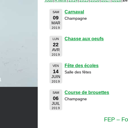
Tous
A venir
2014
2015
2016
2017
2018
20
Carnaval
SAM
09
Champagne
MAR
2019
Chasse aux oeufs
LUN
22
AVR
2019
Fête des écoles
VEN
14
Salle des fêtes
JUIN
2019
Course de brouettes
SAM
06
Champagne
JUIL
2019
FEP – Fo