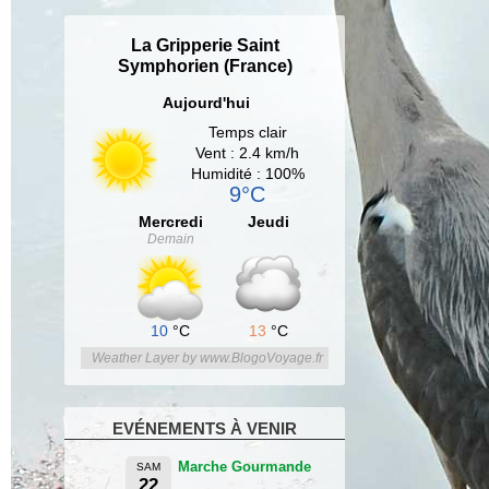
La Gripperie Saint
Symphorien (France)
Aujourd'hui
Temps clair
Vent : 2.4 km/h
Humidité : 100%
9°C
Mercredi
Jeudi
Demain
10
°C
13
°C
Weather Layer by www.BlogoVoyage.fr
EVÉNEMENTS À VENIR
Marche Gourmande
SAM
22