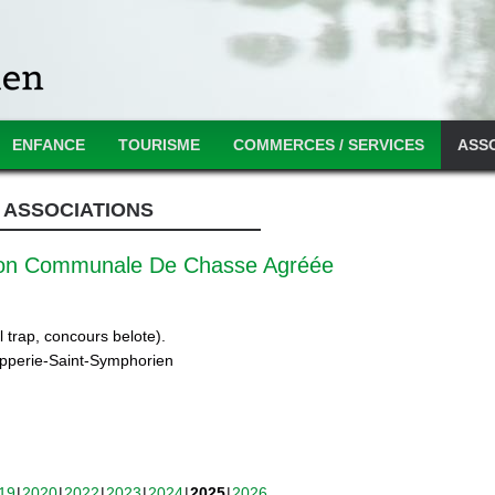
ENFANCE
TOURISME
COMMERCES / SERVICES
ASS
ASSOCIATIONS
ion Communale De Chasse Agréée
 trap, concours belote).
ipperie-Saint-Symphorien
19
2020
2022
2023
2024
2025
2026