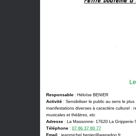
Le
Responsable
: Héloïse BENIER
Activité
: Sensibiliser le public au sens le plus
manifestations diverses à caractère culturel : ré
musicales et théâtres, etc
Adresse
: La Massonne- 17620 La Gripperie-
Téléphone
:
07 86 37 80 77
Email
: jeanmichel.benier@wanadoo.fr