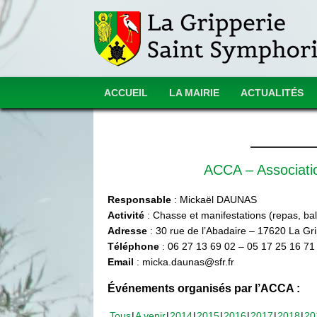
ACCUEIL
LA MAIRIE
ACTUALITÉS
ACCA – Associat
Responsable
: Mickaël DAUNAS
Activité
: Chasse et manifestations (repas, ball
Adresse
: 30 rue de l’Abadaire – 17620 La Gr
Téléphone
: 06 27 13 69 02 – 05 17 25 16 71
Email
: micka.daunas@sfr.fr
Événements organisés par l’ACCA :
Tous
A venir
2014
2015
2016
2017
2018
20