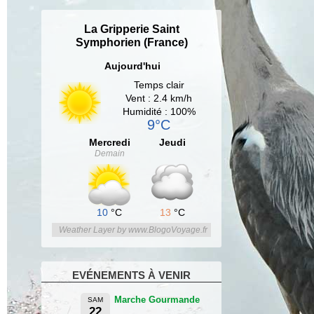
La Gripperie Saint
Symphorien (France)
Aujourd'hui
Temps clair
Vent : 2.4 km/h
Humidité : 100%
9°C
Mercredi
Jeudi
Demain
10
°C
13
°C
Weather Layer by www.BlogoVoyage.fr
EVÉNEMENTS À VENIR
Marche Gourmande
SAM
22