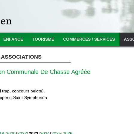
ENFANCE
TOURISME
COMMERCES / SERVICES
ASS
ASSOCIATIONS
ion Communale De Chasse Agréée
 trap, concours belote).
ipperie-Saint-Symphorien
19
2020
2022
2023
2024
2025
2026