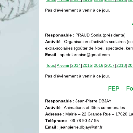
Pas d'événement à venir à ce jour.
Responsable
: PRAUD Sonia (présidente)
Activité
: Organisation d’activités scolaires (s
extra-scolaires (goûter de Noël, spectacle, ke
Email
: apedelarnaise@gmail.com
Tous
A venir
2014
2015
2016
2017
2018
20
Pas d'événement à venir à ce jour.
FEP – Fo
Responsable
: Jean-Pierre DBJAY
Activité
: Animations et fêtes communales
Adresse
: Mairie – 22 Grande Rue – 17620 La
Téléphone
: 06 78 90 47 95
Email
: jeanpierre.dbjay@sfr.fr