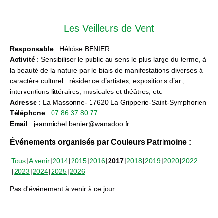
Les Veilleurs de Vent
Responsable
: Héloïse BENIER
Activité
: Sensibiliser le public au sens le plus large du terme, à
la beauté de la nature par le biais de manifestations diverses à
caractère culturel : résidence d’artistes, expositions d’art,
interventions littéraires, musicales et théâtres, etc
Adresse
: La Massonne- 17620 La Gripperie-Saint-Symphorien
Téléphone
:
07 86 37 80 77
Email
: jeanmichel.benier@wanadoo.fr
Événements organisés par Couleurs Patrimoine :
Tous
A venir
2014
2015
2016
2017
2018
2019
2020
2022
2023
2024
2025
2026
Pas d'événement à venir à ce jour.