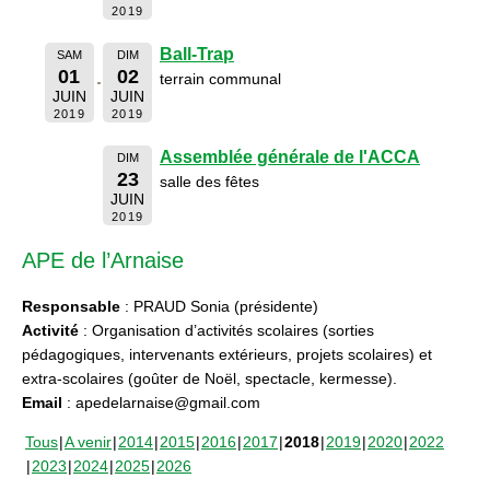
2019
Ball-Trap
SAM
DIM
01
02
terrain communal
JUIN
JUIN
2019
2019
Assemblée générale de l'ACCA
DIM
23
salle des fêtes
JUIN
2019
APE de l’Arnaise
Responsable
: PRAUD Sonia (présidente)
Activité
: Organisation d’activités scolaires (sorties
pédagogiques, intervenants extérieurs, projets scolaires) et
extra-scolaires (goûter de Noël, spectacle, kermesse).
Email
: apedelarnaise@gmail.com
Tous
A venir
2014
2015
2016
2017
2018
2019
2020
2022
2023
2024
2025
2026