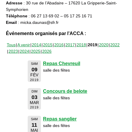
Adresse
: 30 rue de l’Abadaire – 17620 La Gripperie-Saint-
Symphorien
Téléphone
: 06 27 13 69 02 – 05 17 25 16 71
Email
: micka.daunas@sfr.fr
Événements organisés par l’ACCA :
Tous
A venir
2014
2015
2016
2017
2018
2019
2020
2022
2023
2024
2025
2026
Repas Chevreuil
SAM
09
salle des fêtes
FÉV
2019
Concours de belote
DIM
03
salle des fêtes
MAR
2019
Repas sanglier
SAM
11
salle des fêtes
MAI