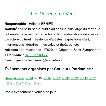
Les Veilleurs de Vent
Responsable
: Héloïse BENIER
Activité
: Sensibiliser le public au sens le plus large du terme, à
la beauté de la nature par le biais de manifestations diverses à
caractère culturel : résidence d’artistes, expositions d’art,
interventions littéraires, musicales et théâtres, etc
Adresse
: La Massonne- 17620 La Gripperie-Saint-Symphorien
Téléphone
:
07 86 37 80 77
Email
: jeanmichel.benier@wanadoo.fr
Événements organisés par Couleurs Patrimoine :
Tous
A venir
2014
2015
2016
2017
2018
2019
2020
2022
2023
2024
2025
2026
Pas d'événement à venir à ce jour.