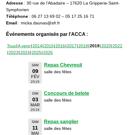
Adresse
: 30 rue de l’Abadaire – 17620 La Gripperie-Saint-
Symphorien
Téléphone
: 06 27 13 69 02 – 05 17 25 16 71
Email
: micka.daunas@sfr.fr
Événements organisés par l’ACCA :
Tous
A venir
2014
2015
2016
2017
2018
2019
2020
2022
2023
2024
2025
2026
Repas Chevreuil
SAM
09
salle des fêtes
FÉV
2019
Concours de belote
DIM
03
salle des fêtes
MAR
2019
Repas sanglier
SAM
11
salle des fêtes
MAI