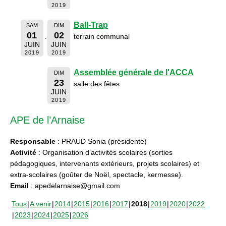
2019
Ball-Trap
SAM
DIM
01
02
terrain communal
JUIN
JUIN
2019
2019
Assemblée générale de l'ACCA
DIM
23
salle des fêtes
JUIN
2019
APE de l’Arnaise
Responsable
: PRAUD Sonia (présidente)
Activité
: Organisation d’activités scolaires (sorties
pédagogiques, intervenants extérieurs, projets scolaires) et
extra-scolaires (goûter de Noël, spectacle, kermesse).
Email
: apedelarnaise@gmail.com
Tous
A venir
2014
2015
2016
2017
2018
2019
2020
2022
2023
2024
2025
2026