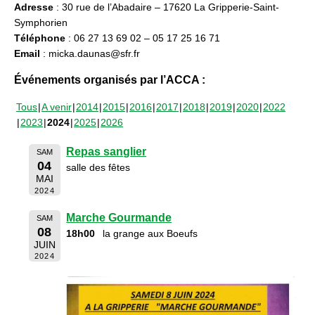
Adresse
: 30 rue de l’Abadaire – 17620 La Gripperie-Saint-
Symphorien
Téléphone
: 06 27 13 69 02 – 05 17 25 16 71
Email
: micka.daunas@sfr.fr
Événements organisés par l’ACCA :
Tous
A venir
2014
2015
2016
2017
2018
2019
2020
2022
2023
2024
2025
2026
Repas sanglier
SAM
04
salle des fêtes
MAI
2024
Marche Gourmande
SAM
08
18h00
la grange aux Boeufs
JUIN
2024