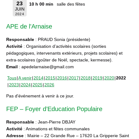
23
10 h 00 min
salle des fêtes
JUIN
2024
APE de l’Arnaise
Responsable
: PRAUD Sonia (présidente)
Activité
: Organisation d’activités scolaires (sorties
pédagogiques, intervenants extérieurs, projets scolaires) et
extra-scolaires (goûter de Noël, spectacle, kermesse).
Email
: apedelarnaise@gmail.com
Tous
A venir
2014
2015
2016
2017
2018
2019
2020
2022
2023
2024
2025
2026
Pas d'événement à venir à ce jour.
FEP – Foyer d’Education Populaire
Responsable
: Jean-Pierre DBJAY
Activité
: Animations et fêtes communales
Adresse
: Mairie – 22 Grande Rue – 17620 La Gripperie Saint