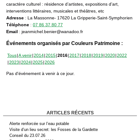
caractère culturel : résidence d’artistes, expositions d’art,
interventions littéraires, musicales et théâtres, etc
Adresse
: La Massonne- 17620 La Gripperie-Saint-Symphorien
Téléphone
:
07 86 37 80 77
Email
: jeanmichel.benier@wanadoo.fr
Événements organisés par Couleurs Patrimoine :
Tous
A venir
2014
2015
2016
2017
2018
2019
2020
2022
2023
2024
2025
2026
Pas d'événement à venir à ce jour.
ARTICLES RÉCENTS
Alerte renforcée sur l’eau potable
Visite d’un lieu secret: les Fosses de la Gardette
Conseil du 23.07.26