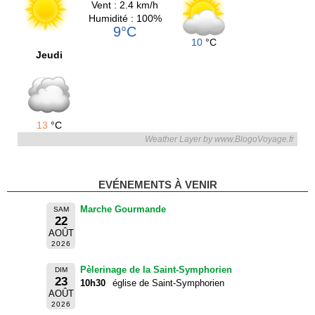
Vent : 2.4 km/h
Humidité : 100%
9°C
10
°C
Jeudi
13
°C
Weather Layer by www.BlogoVoyage.fr
EVÉNEMENTS À VENIR
Marche Gourmande
SAM
22
AOÛT
2026
Pèlerinage de la Saint-Symphorien
DIM
23
10h30
église de Saint-Symphorien
AOÛT
2026