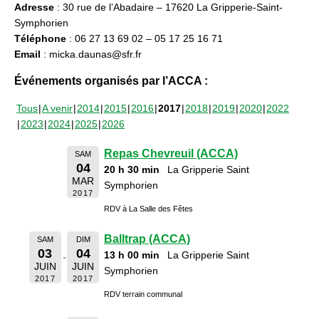
Adresse
: 30 rue de l’Abadaire – 17620 La Gripperie-Saint-
Symphorien
Téléphone
: 06 27 13 69 02 – 05 17 25 16 71
Email
: micka.daunas@sfr.fr
Événements organisés par l’ACCA :
Tous
A venir
2014
2015
2016
2017
2018
2019
2020
2022
2023
2024
2025
2026
Repas Chevreuil (ACCA)
SAM
04
20 h 30 min
La Gripperie Saint
MAR
Symphorien
2017
RDV à La Salle des Fêtes
Balltrap (ACCA)
SAM
DIM
03
04
13 h 00 min
La Gripperie Saint
JUIN
JUIN
Symphorien
2017
2017
RDV terrain communal