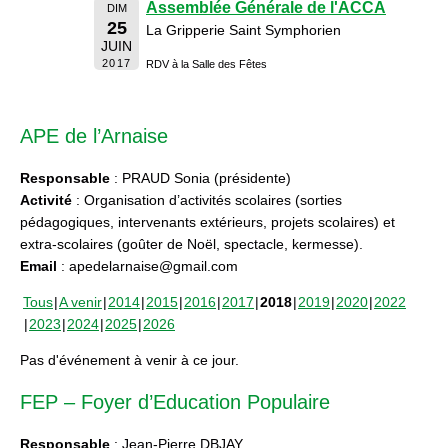
Assemblée Générale de l'ACCA
DIM
25
La Gripperie Saint Symphorien
JUIN
2017
RDV à la Salle des Fêtes
APE de l’Arnaise
Responsable
: PRAUD Sonia (présidente)
Activité
: Organisation d’activités scolaires (sorties
pédagogiques, intervenants extérieurs, projets scolaires) et
extra-scolaires (goûter de Noël, spectacle, kermesse).
Email
: apedelarnaise@gmail.com
Tous
A venir
2014
2015
2016
2017
2018
2019
2020
2022
2023
2024
2025
2026
Pas d'événement à venir à ce jour.
FEP – Foyer d’Education Populaire
Responsable
: Jean-Pierre DBJAY